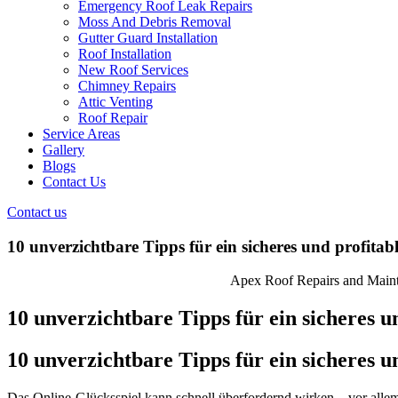
Emergency Roof Leak Repairs
Moss And Debris Removal
Gutter Guard Installation
Roof Installation
New Roof Services
Chimney Repairs
Attic Venting
Roof Repair
Service Areas
Gallery
Blogs
Contact Us
Contact us
10 unverzichtbare Tipps für ein sicheres und profitabl
Apex Roof Repairs and Main
10 unverzichtbare Tipps für ein sicheres u
10 unverzichtbare Tipps für ein sicheres u
Das Online‑Glücksspiel kann schnell überfordernd wirken – vor allem, 