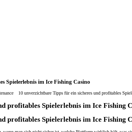
es Spielerlebnis im Ice Fishing Casino
tenance
10 unverzichtbare Tipps für ein sicheres und profitables Spie
nd profitables Spielerlebnis im Ice Fishing 
nd profitables Spielerlebnis im Ice Fishing 
wenn man sich nicht sicher ist, welche Plattform wirklich hält, was sie