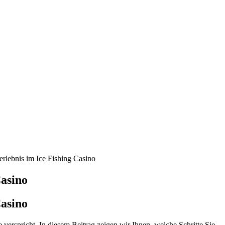
lerlebnis im Ice Fishing Casino
Casino
Casino
 verspricht. In diesem Beitrag zeigen wir Ihnen, welche Schritte Sie