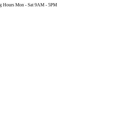
g Hours Mon - Sat 9AM - 5PM