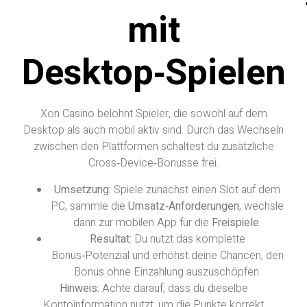
mit
Desktop‑Spielen
Xon Casino belohnt Spieler, die sowohl auf dem
Desktop als auch mobil aktiv sind. Durch das Wechseln
zwischen den Plattformen schaltest du zusätzliche
Cross‑Device‑Bonusse frei.
Umsetzung:
Spiele zunächst einen Slot auf dem
PC, sammle die
Umsatz‑Anforderungen
, wechsle
dann zur mobilen App für die
Freispiele
.
Resultat:
Du nutzt das komplette
Bonus‑Potenzial und erhöhst deine Chancen, den
Bonus ohne Einzahlung auszuschöpfen.
Hinweis:
Achte darauf, dass du dieselbe
Kontoinformation nutzt, um die Punkte korrekt