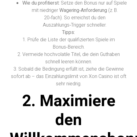
Wie du profitierst:
Setze den Bonus nur auf Spiele
mit niedriger
Wagering‑Anforderung
(z. B.
20‑fach). So erreichst du den
Auszahlungs‑Trigger schneller.
Tipps:
1. Prüfe die Liste der qualifizierten Spiele im
Bonus‑Bereich.
2. Vermeide hochvolatile Titel, die dein Guthaben
schnell leeren können.
3. Sobald die Bedingung erfüllt ist, ziehe die Gewinne
sofort ab – das Einzahlungslimit von Xon Casino ist oft
sehr niedrig.
2. Maximiere
den