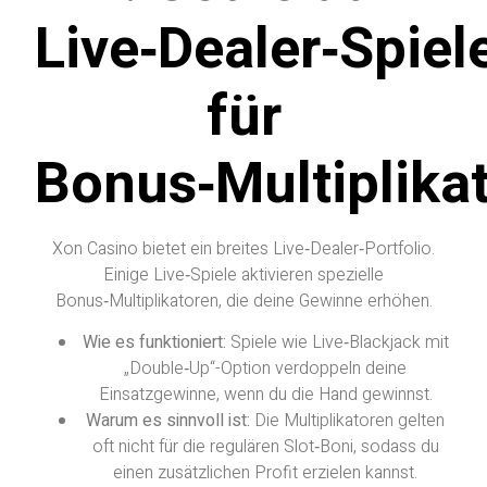
Live‑Dealer‑Spiel
für
Bonus‑Multiplika
Xon Casino bietet ein breites Live‑Dealer‑Portfolio.
Einige Live‑Spiele aktivieren spezielle
Bonus‑Multiplikatoren, die deine Gewinne erhöhen.
Wie es funktioniert:
Spiele wie Live‑Blackjack mit
„Double‑Up“-Option verdoppeln deine
Einsatzgewinne, wenn du die Hand gewinnst.
Warum es sinnvoll ist:
Die Multiplikatoren gelten
oft nicht für die regulären Slot‑Boni, sodass du
einen zusätzlichen Profit erzielen kannst.