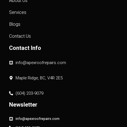
About Us
Services
Blogs
Contact Us
Contact Info
info@apexroofrepairs.com
Maple Ridge, BC, V4R 2E5
(604) 203-9079
Newsletter
info@apexroofrepairs.com