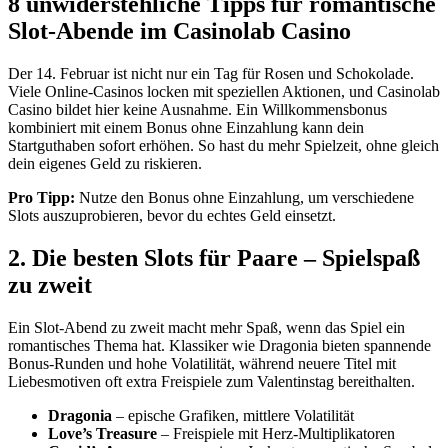
8 unwiderstehliche Tipps für romantische
Slot‑Abende im Casinolab Casino
Der 14. Februar ist nicht nur ein Tag für Rosen und Schokolade.
Viele Online‑Casinos locken mit speziellen Aktionen, und Casinolab
Casino bildet hier keine Ausnahme. Ein Willkommensbonus
kombiniert mit einem Bonus ohne Einzahlung kann dein
Startguthaben sofort erhöhen. So hast du mehr Spielzeit, ohne gleich
dein eigenes Geld zu riskieren.
Pro Tipp:
Nutze den Bonus ohne Einzahlung, um verschiedene
Slots auszuprobieren, bevor du echtes Geld einsetzt.
2. Die besten Slots für Paare – Spielspaß
zu zweit
Ein Slot‑Abend zu zweit macht mehr Spaß, wenn das Spiel ein
romantisches Thema hat. Klassiker wie Dragonia bieten spannende
Bonus‑Runden und hohe Volatilität, während neuere Titel mit
Liebesmotiven oft extra Freispiele zum Valentinstag bereithalten.
Dragonia
– epische Grafiken, mittlere Volatilität
Love’s Treasure
– Freispiele mit Herz‑Multiplikatoren