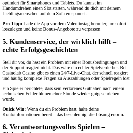
optimiert für Smartphones und Tablets. Du kannst im
Handumdrehen einen Slot starten, während du dich mit deinem
Lieblingsmenschen auf dem Sofa entspannst.
Pro Tipp:
Lade die App vor dem Valentinstag herunter, um sofort
loszulegen und keine Bonus‑Angebote zu verpassen.
5. Kundenservice, der wirklich hilft –
echte Erfolgsgeschichten
Stell dir vor, du hast ein Problem mit einer Bonusbedingungen und
der Support reagiert nicht. Das wäre ein echter Spielverderber. Bei
Casinolab Casino gibt es einen 24/7‑Live‑Chat, der schnell reagiert
und häufig komplexe Fragen zu Auszahlungen oder Spielregeln löst.
Ein Spieler berichtete, dass sein verlorenes Guthaben nach einem
technischen Fehler binnen einer Stunde wieder gutgeschrieben
wurde.
Quick Win:
Wenn du ein Problem hast, halte deine
Kontoinformationen bereit – das beschleunigt die Lösung enorm.
6. Verantwortungsvolles Spielen –