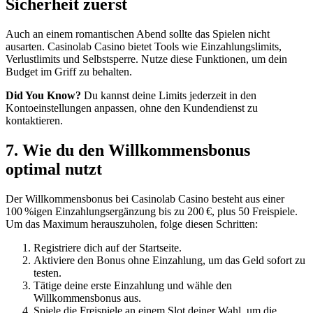
Sicherheit zuerst
Auch an einem romantischen Abend sollte das Spielen nicht
ausarten. Casinolab Casino bietet Tools wie Einzahlungslimits,
Verlustlimits und Selbstsperre. Nutze diese Funktionen, um dein
Budget im Griff zu behalten.
Did You Know?
Du kannst deine Limits jederzeit in den
Kontoeinstellungen anpassen, ohne den Kundendienst zu
kontaktieren.
7. Wie du den Willkommensbonus
optimal nutzt
Der Willkommensbonus bei Casinolab Casino besteht aus einer
100 %igen Einzahlungsergänzung bis zu 200 €, plus 50 Freispiele.
Um das Maximum herauszuholen, folge diesen Schritten:
Registriere dich auf der Startseite.
Aktiviere den Bonus ohne Einzahlung, um das Geld sofort zu
testen.
Tätige deine erste Einzahlung und wähle den
Willkommensbonus aus.
Spiele die Freispiele an einem Slot deiner Wahl, um die