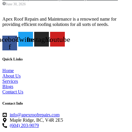
June 30, 2026
Apex Roof Repairs and Maintenance is a renowned name for
providing efficient roofing solutions for all sorts of needs.
acebook-
Twitter
Instagram
Youtube
f
Quick Links
Home
About Us
Services
Blogs
Contact Us
Contact Info
info@apexroofrepairs.com
Maple Ridge, BC, V4R 2E5
(604) 203-9079