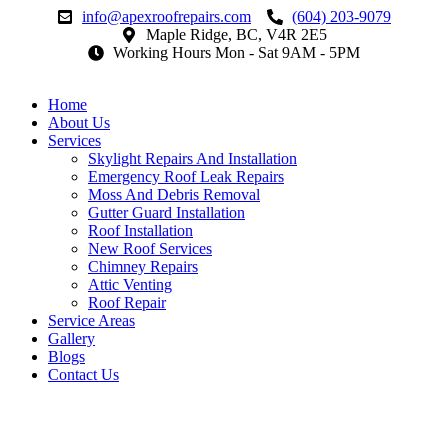
Skip
info@apexroofrepairs.com
(604) 203-9079
to
Maple Ridge, BC, V4R 2E5
content
Working Hours Mon - Sat 9AM - 5PM
Home
About Us
Services
Skylight Repairs And Installation
Emergency Roof Leak Repairs
Moss And Debris Removal
Gutter Guard Installation
Roof Installation
New Roof Services
Chimney Repairs
Attic Venting
Roof Repair
Service Areas
Gallery
Blogs
Contact Us