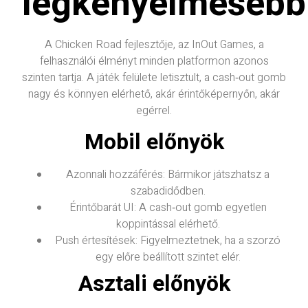
legkényelmesebb
A Chicken Road fejlesztője, az InOut Games, a
felhasználói élményt minden platformon azonos
szinten tartja. A játék felülete letisztult, a cash‑out gomb
nagy és könnyen elérhető, akár érintőképernyőn, akár
egérrel.
Mobil előnyök
Azonnali hozzáférés: Bármikor játszhatsz a
szabadidődben.
Érintőbarát UI: A cash‑out gomb egyetlen
koppintással elérhető.
Push értesítések: Figyelmeztetnek, ha a szorzó
egy előre beállított szintet elér.
Asztali előnyök