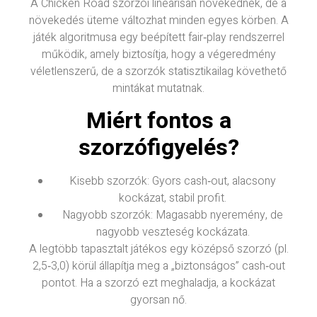
A Chicken Road szorzói lineárisan növekednek, de a
növekedés üteme változhat minden egyes körben. A
játék algoritmusa egy beépített fair‑play rendszerrel
működik, amely biztosítja, hogy a végeredmény
véletlenszerű, de a szorzók statisztikailag követhető
mintákat mutatnak.
Miért fontos a
szorzófigyelés?
Kisebb szorzók: Gyors cash‑out, alacsony
kockázat, stabil profit.
Nagyobb szorzók: Magasabb nyeremény, de
nagyobb veszteség kockázata.
A legtöbb tapasztalt játékos egy középső szorzó (pl.
2,5‑3,0) körül állapítja meg a „biztonságos” cash‑out
pontot. Ha a szorzó ezt meghaladja, a kockázat
gyorsan nő.