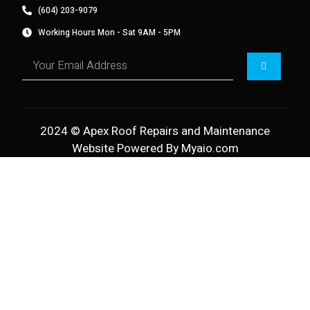
(604) 203-9079
Working Hours Mon - Sat 9AM - 5PM
2024 © Apex Roof Repairs and Maintenance
Website Powered By
Myaio.com