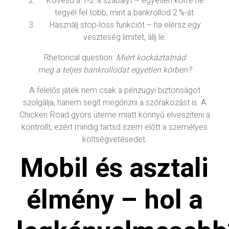
Kövesd a 1‑2 % szabályt – egyetlen körre ne
tegyél fel több, mint a bankrollod 2 %-át.
Használj stop‑loss funkciót – ha elérsz egy
veszteség limitet, állj le.
Rhetorical question:
Miért kockáztatnád
meg a teljes bankrollodat egyetlen körben?
A felelős játék nem csak a pénzügyi biztonságot
szolgálja, hanem segít megőrizni a szórakozást is. A
Chicken Road gyors üteme miatt könnyű elveszíteni a
kontrollt, ezért mindig tartsd szem előtt a személyes
költségvetésedet.
Mobil és asztali
élmény – hol a