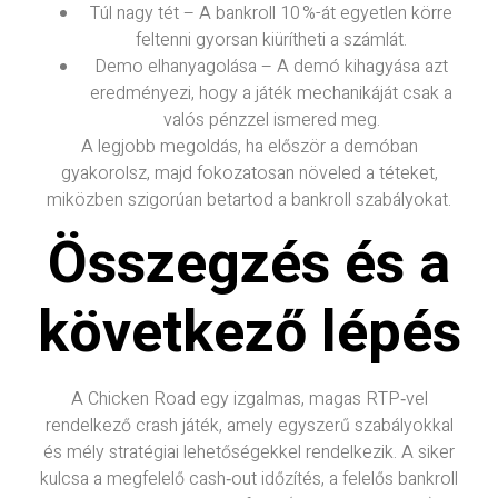
Túl nagy tét – A bankroll 10 %-át egyetlen körre
feltenni gyorsan kiürítheti a számlát.
Demo elhanyagolása – A demó kihagyása azt
eredményezi, hogy a játék mechanikáját csak a
valós pénzzel ismered meg.
A legjobb megoldás, ha először a demóban
gyakorolsz, majd fokozatosan növeled a téteket,
miközben szigorúan betartod a bankroll szabályokat.
Összegzés és a
következő lépés
A Chicken Road egy izgalmas, magas RTP‑vel
rendelkező crash játék, amely egyszerű szabályokkal
és mély stratégiai lehetőségekkel rendelkezik. A siker
kulcsa a megfelelő cash‑out időzítés, a felelős bankroll