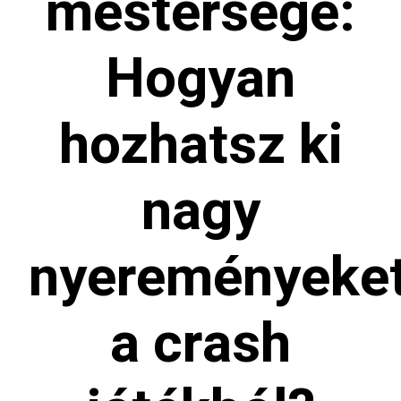
mestersége:
Hogyan
hozhatsz ki
nagy
nyereményeke
a crash