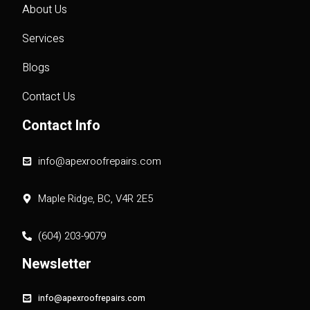
About Us
Services
Blogs
Contact Us
Contact Info
info@apexroofrepairs.com
Maple Ridge, BC, V4R 2E5
(604) 203-9079
Newsletter
info@apexroofrepairs.com