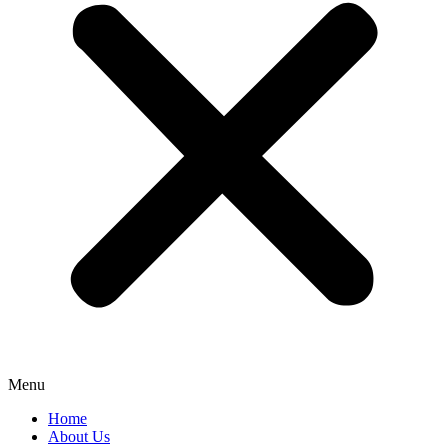
Menu
Home
About Us