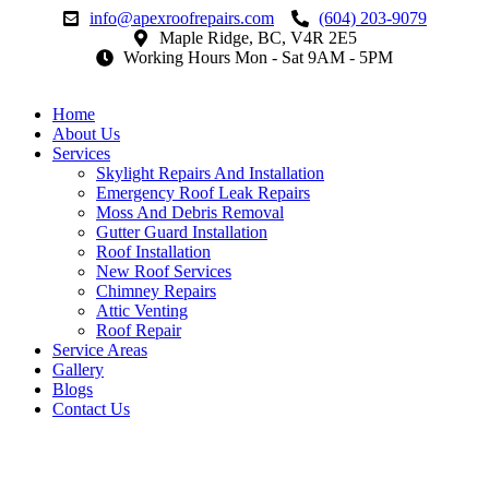
Skip
info@apexroofrepairs.com
(604) 203-9079
to
Maple Ridge, BC, V4R 2E5
content
Working Hours Mon - Sat 9AM - 5PM
Home
About Us
Services
Skylight Repairs And Installation
Emergency Roof Leak Repairs
Moss And Debris Removal
Gutter Guard Installation
Roof Installation
New Roof Services
Chimney Repairs
Attic Venting
Roof Repair
Service Areas
Gallery
Blogs
Contact Us