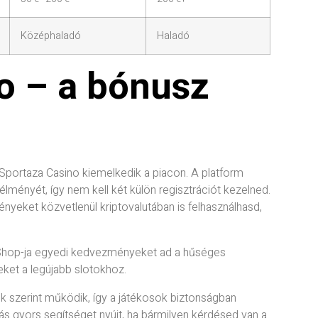
Középhaladó
Haladó
o – a bónusz
Sportaza Casino kiemelkedik a piacon. A platform
élményét, így nem kell két külön regisztrációt kezelned.
nyeket közvetlenül kriptovalutában is felhasználhasd,
n Shop-ja egyedi kedvezményeket ad a hűséges
eket a legújabb slotokhoz.
ok szerint működik, így a játékosok biztonságban
ás gyors segítséget nyújt, ha bármilyen kérdésed van a