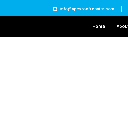
info@apexroofrepairs.com
Home
Abou
H