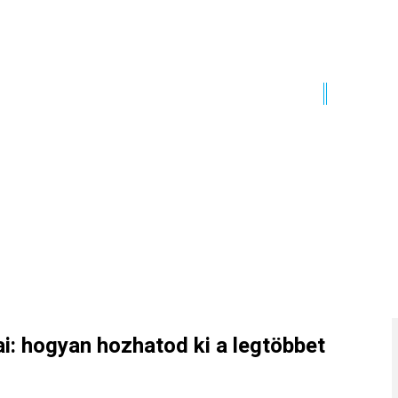
EGTÖBBET A BÓNU
KÖRÖKBŐL
Apex Roof Repairs and Maintenance
 ingyenes pörgetések titkai: hogyan hozhatod ki a legtöbbet 
körökből
i: hogyan hozhatod ki a legtöbbet