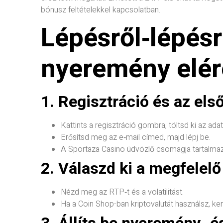
bónusz feltételekkel kapcsolatban.
Lépésről‑lépés
nyeremény elér
1. Regisztráció és az els
Kattints a regisztráció gombra, töltsd ki az ada
Erősítsd meg az e‑mail címed, majd lépj be.
A Sportaza Casino üdvözlő csomagja tartalmaz 
2. Válaszd ki a megfelelő
Nézd meg az RTP‑t és a volatilitást.
Ha a Coin Shop-ban kriptovalutát használsz, ker