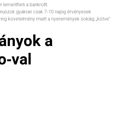
lemerítheti a bankrollt.
bónuszok gyakran csak 7‑10 napig érvényesek.
ring követelmény miatt a nyeremények sokáig „kötve”
rányok a
o‑val