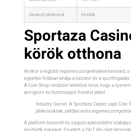
Javasolt játékosok
Kezdők
Sportaza Casin
körök otthona
Amikor a legjobb ingyenes pörgetéseket keresed, a 
egyetlen fiókban kínálja a kaszinó és a sportfogadás 
A Coin Shop rendszer lehetővé teszi, hogy a nyeremé
ami gyors és biztonságos fizetést jelent.
Industry Secret: A Sportaza Casino saját Coi
játékosoknak, például extra ingyenes pörgetés
A platform licencelt és szigorú adatvédelmi szabály
érezhetik magukat. Emellett a 24/7 élő chat támogat