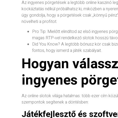
Az ingyenes pörgetések a legtöbb online kaszinó leg
kockáztatás nélkül próbálhatsz ki, miközben a nyere
úgy gondolja, hogy a pörgetések csak „könnyű pénz”,
növelheti a profitot.
Pro Tip: Mielőtt elindítod az első ingyenes pörge
magas RTP‑vel rendelkező slotok hosszú távon
Did You Know? A legtöbb bónusz kör csak bizo
fontos, hogy ismerd a játék szabályait.
Hogyan válassz
ingyenes pörge
Az online slotok világa hatalmas: több ezer cím közül
szempontok segítenek a döntésben:
Játékfejlesztő és szoftv