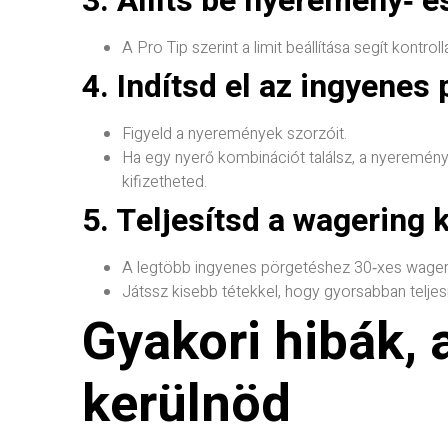
3. Állíts be nyeremény‑ é
A Pro Tip szerint a limit beállítása segít kontrol
4. Indítsd el az ingyenes
Figyeld a nyeremények szorzóit.
Ha egy nyerő kombinációt találsz, a nyeremény
kifizetheted.
5. Teljesítsd a wagering
A legtöbb ingyenes pörgetéshez 30‑xes wager
Játssz kisebb tétekkel, hogy gyorsabban teljesít
Gyakori hibák, a
kerülnöd