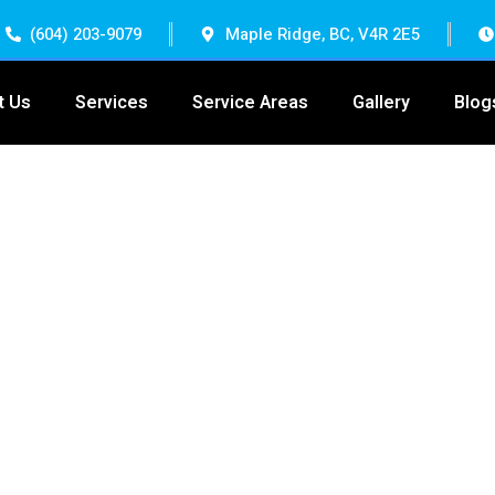
(604) 203-9079
Maple Ridge, BC, V4R 2E5
t Us
Services
Service Areas
Gallery
Blog
A NYERŐ INGYENES
PÖRGETÉSEK TITKAI
OGYAN HOZHATOD KI