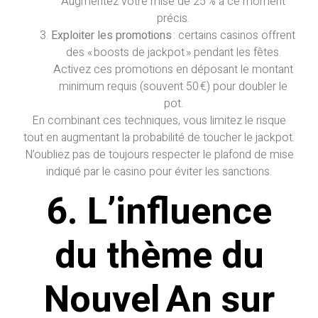
Augmentez votre mise de 25 % à ce moment
précis.
Exploiter les promotions
: certains casinos offrent
des « boosts de jackpot » pendant les fêtes.
Activez ces promotions en déposant le montant
minimum requis (souvent 50 €) pour doubler le
pot.
En combinant ces techniques, vous limitez le risque
tout en augmentant la probabilité de toucher le jackpot.
N’oubliez pas de toujours respecter le plafond de mise
indiqué par le casino pour éviter les sanctions.
6. L’influence
du thème du
Nouvel An sur