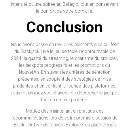
intensité qu’une soirée au Bellagio, tout en conservant
le confort de votre domicile.
Conclusion
Nous avons passé en revue les éléments clés qui font
du Blackjack Live le jeu de table incontournable de
2024 : la qualité du streaming, le charisme du croupier,
les jackpots progressifs et les promotions du
Nouvel An. En suivant les critères de sélection
présentés, en adoptant des stratégies de mise
prudentes et en vérifiant la licence des plateformes,
vous maximisez vos chances de décrocher le jackpot
tout en restant protégé.
Mettez dès maintenant en pratique ces
recommandations lors de votre première session de
Blackjack Live de l’année. Explorez les plateformes