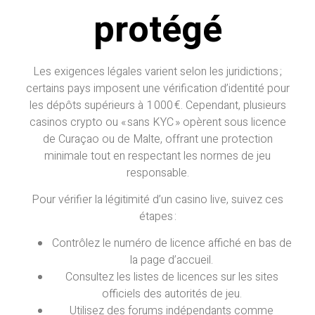
protégé
Les exigences légales varient selon les juridictions ;
certains pays imposent une vérification d’identité pour
les dépôts supérieurs à 1 000 €. Cependant, plusieurs
casinos crypto ou « sans KYC » opèrent sous licence
de Curaçao ou de Malte, offrant une protection
minimale tout en respectant les normes de jeu
responsable.
Pour vérifier la légitimité d’un casino live, suivez ces
étapes :
Contrôlez le numéro de licence affiché en bas de
la page d’accueil.
Consultez les listes de licences sur les sites
officiels des autorités de jeu.
Utilisez des forums indépendants comme