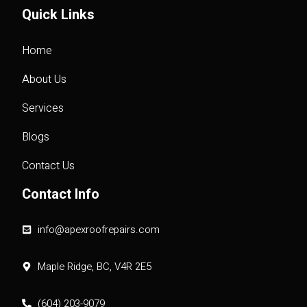
Quick Links
Home
About Us
Services
Blogs
Contact Us
Contact Info
info@apexroofrepairs.com
Maple Ridge, BC, V4R 2E5
(604) 203-9079