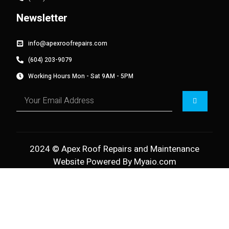
Newsletter
info@apexroofrepairs.com
(604) 203-9079
Working Hours Mon - Sat 9AM - 5PM
2024 © Apex Roof Repairs and Maintenance
Website Powered By
Myaio.com