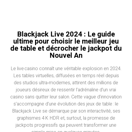
Blackjack Live 2024 : Le guide
ultime pour choisir le meilleur jeu
de table et décrocher le jackpot du
Nouvel An
Le live casino connaît une véritable explosion en 2024.
Les tables virtuelles, diffusées en temps réel depuis
des studios ultra‑modernes, attirent des millions de
joueurs désireux de ressentir l’adrénaline d’un vrai
casino sans quitter leur salon. Cette vague d’innovation
s’accompagne d’une évolution des jeux de table : le
Blackjack Live se démarque par son interactivité, ses
graphismes 4 K HDR et, surtout, la promesse de
jackpots progressifs qui peuvent transformer une