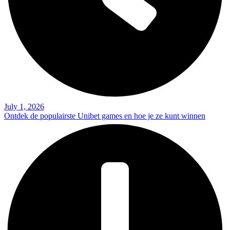
July 1, 2026
Ontdek de populairste Unibet games en hoe je ze kunt winnen