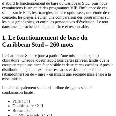
d’abord le fonctionnement de base du Caribbean Stud, puis nous
examinerons la structure des programmes VIP, l’influence de ces
statuts sur le RTP, les stratégies de mise optimisées, une étude de cas
concrète, les pièges à éviter, une comparaison des programmes sur
les plus grands sites, et enfin les perspectives d’évolution. Le tout
dans une approche technique, chiffrée et responsable.
1. Le fonctionnement de base du
Caribbean Stud – 260 mots
Le Caribbean Stud se joue à partir d’une mise initiale (ante)
obligatoire. Chaque joueur reçoit trois cartes privées, tandis que le
croupier reçoit une carte face visible et deux cartes cachées. Après la
distribution, le joueur examine ses cartes et décide de « fold »
(abandonner) ou de « raise » en misant une seconde mise égale à la
mise initiale.
La table de paiement standard attribue des gains selon la
combinaison finale :
Paire : 1 : 1
Double paire : 2 : 1
Brelan : 3 : 1
Quinte (5‑2‑3‑4‑5) : 5 : 1