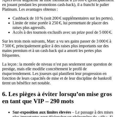
en jouant pendant les promotions cash‑back), il a franchi le palier
Platinum. Les avantages obtenus :
Cashback de 10 % (soit 200 € supplémentaires sur les pertes).
Limite de mise portée à 250 €, lui permettant de placer des
raises plus agressifs.
Accès à des tournois exclusifs avec un prize pool de 5 000 €.
Sur les trois mois suivants, Marc a vu ses gains passer de 3 000 € à
7 500 €, principalement grâce à des raises plus importants sur des
mains premium et à un cash‑back qui a amorti les pertes plus
fréquentes.
La leçon : la montée de niveau n’est pas seulement une question de
prestige, mais elle modifie concrètement le profil de
risque/rendement. Les joueurs qui planifient leur progression en
fonction de leurs capacités de mise et de leur discipline de bankroll
tirent un bénéfice net notable.
6. Les pièges à éviter lorsqu’on mise gros
en tant que VIP – 290 mots
Sur‑exposition aux limites élevées
– Le passage à des mises
plus importantes peut déclencher un phénomène de « tilt ». Si