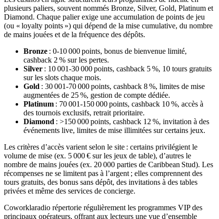
plusieurs paliers, souvent nommés Bronze, Silver, Gold, Platinum et
Diamond. Chaque palier exige une accumulation de points de jeu
(ou « loyalty points ») qui dépend de la mise cumulative, du nombre
de mains jouées et de la fréquence des dépôts.
Bronze
: 0‑10 000 points, bonus de bienvenue limité,
cashback 2 % sur les pertes.
Silver
: 10 001‑30 000 points, cashback 5 %, 10 tours gratuits
sur les slots chaque mois.
Gold
: 30 001‑70 000 points, cashback 8 %, limites de mise
augmentées de 25 %, gestion de compte dédiée.
Platinum
: 70 001‑150 000 points, cashback 10 %, accès à
des tournois exclusifs, retrait prioritaire.
Diamond
: >150 000 points, cashback 12 %, invitation à des
événements live, limites de mise illimitées sur certains jeux.
Les critères d’accès varient selon le site : certains privilégient le
volume de mise (ex. 5 000 € sur les jeux de table), d’autres le
nombre de mains jouées (ex. 20 000 parties de Caribbean Stud). Les
récompenses ne se limitent pas à l’argent ; elles comprennent des
tours gratuits, des bonus sans dépôt, des invitations à des tables
privées et même des services de concierge.
Coworklaradio répertorie régulièrement les programmes VIP des
principaux opérateurs, offrant aux lecteurs une vue d’ensemble