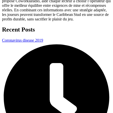
propose Coworklaradio, aide chaque lecteur à choisir l’opérateur qui
offre le meilleur équilibre entre exigences de mise et récompenses
réelles. En combinant ces informations avec une stratégie adaptée,
les joueurs peuvent transformer le Caribbean Stud en une source de
profits durable, sans sacrifier le plaisir du jeu.
Recent Posts
Coronavirus disease 2019