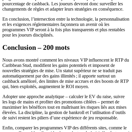
pourcentage de cashback. Les joueurs devront donc surveiller les
changements de règles et adapter leurs stratégies en conséquence.
En conclusion, l’intersection entre la technologie, la personnalisation
et les exigences réglementaires façonnera un avenir où les
programmes VIP seront à la fois plus transparents et plus rentables
pour les joueurs disciplinés.
Conclusion – 200 mots
Nous avons montré comment les niveaux VIP influencent le RTP du
Caribbean Stud, modifient les gains potentiels et imposent de
nouvelles stratégies de mise. Un statut supérieur ne se traduit pas
automatiquement par des gains illimités ; il apporte surtout un
cashback amélioré, des limites de mise accrues et des boosts de RTP
qui, bien exploités, augmentent le ROI moyen.
Adopter une approche analytique – calculer le EV du raise, suivre
les logs de mains et profiter des promotions ciblées – permet de
maximiser les bénéfices tout en maîtrisant les risques liés aux mises
élevées. La discipline, la gestion de bankroll et l’utilisation d’outils
de suivi restent les piliers d’une expérience de jeu responsable.
Enfin, comparer les programmes VIP des différents sites, comme le