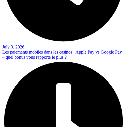
July 9, 2026
Les paiements mobiles dans les casinos : Apple Pay vs Google Pay
– quel bonus vous rapporte le plus ?