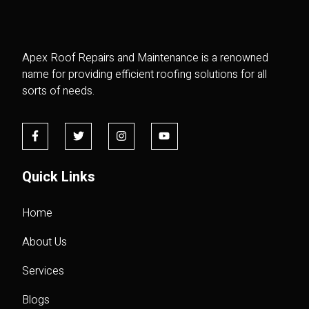
Apex Roof Repairs and Maintenance is a renowned
name for providing efficient roofing solutions for all
sorts of needs.
Quick Links
Home
About Us
Services
Blogs