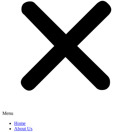
Menu
Home
About Us