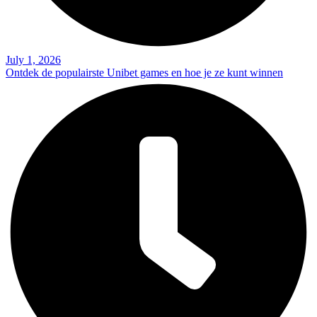
July 1, 2026
Ontdek de populairste Unibet games en hoe je ze kunt winnen