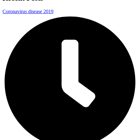
Coronavirus disease 2019