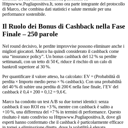
Httpswww.Pugliapositiva.It, sono ora parte integrante del protocollo
di Marco, che combina dati statistici e salute mentale per una
performance sostenibile.
Il Ruolo dei Bonus di Cashback nella Fase
Finale – 250 parole
Nel round decisivo, le perdite improvvise possono eliminare anche i
migliori giocatori. Marco ha quindi considerato il cashback come
una “insurance policy”. Un bonus cashback del 12 % su perdite
settimanali, con un tetto di 50 €, riduce il rischio di un calo di
bankroll superiore al 30 %.
Per quantificare il valore atteso, ha calcolato: EV = (Probabilità di
perdita × Importo medio perso × % cashback). Con una probabilità
del 40 % di subire una perdita di 200 € nella fase finale, l’EV del
cashback è 0,4 × 200 × 0,12 = 9,6 €.
Marco ha condotto un test A/B su due tornei identici: senza
cashback il suo ROI era +3 %, mentre con cashback è salito a
+10 %, una differenza del +7 % in termini di performance. Questo
risultato è stato condiviso su Httpswww.Pugliapositiva.It, dove gli
esperti hanno confermato che il cashback è particolarmente efficace
in tornei a eliminazione diretta, dove la volatilità è elevata.