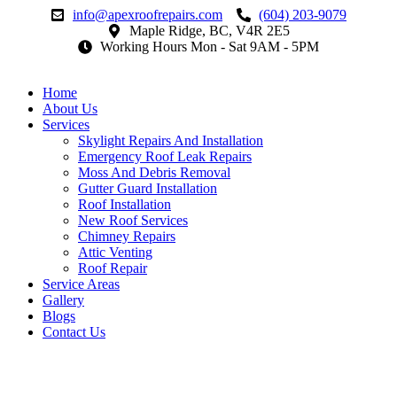
Skip
info@apexroofrepairs.com
(604) 203-9079
to
Maple Ridge, BC, V4R 2E5
content
Working Hours Mon - Sat 9AM - 5PM
Home
About Us
Services
Skylight Repairs And Installation
Emergency Roof Leak Repairs
Moss And Debris Removal
Gutter Guard Installation
Roof Installation
New Roof Services
Chimney Repairs
Attic Venting
Roof Repair
Service Areas
Gallery
Blogs
Contact Us