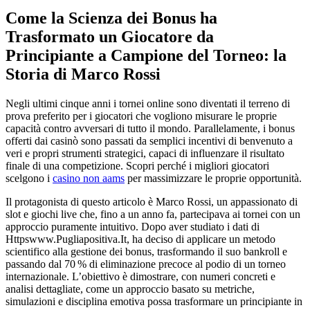
Come la Scienza dei Bonus ha
Trasformato un Giocatore da
Principiante a Campione del Torneo: la
Storia di Marco Rossi
Negli ultimi cinque anni i tornei online sono diventati il terreno di
prova preferito per i giocatori che vogliono misurare le proprie
capacità contro avversari di tutto il mondo. Parallelamente, i bonus
offerti dai casinò sono passati da semplici incentivi di benvenuto a
veri e propri strumenti strategici, capaci di influenzare il risultato
finale di una competizione. Scopri perché i migliori giocatori
scelgono i
casino non aams
per massimizzare le proprie opportunità.
Il protagonista di questo articolo è Marco Rossi, un appassionato di
slot e giochi live che, fino a un anno fa, partecipava ai tornei con un
approccio puramente intuitivo. Dopo aver studiato i dati di
Httpswww.Pugliapositiva.It, ha deciso di applicare un metodo
scientifico alla gestione dei bonus, trasformando il suo bankroll e
passando dal 70 % di eliminazione precoce al podio di un torneo
internazionale. L’obiettivo è dimostrare, con numeri concreti e
analisi dettagliate, come un approccio basato su metriche,
simulazioni e disciplina emotiva possa trasformare un principiante in