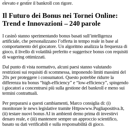
elevato e gestire il bankroll con rigore.
Il Futuro dei Bonus nei Tornei Online:
Trend e Innovazioni – 240 parole
I casinò stanno sperimentando bonus basati sull’intelligenza
artificiale, che personalizzano l’offerta in tempo reale in base al
comportamento del giocatore. Un algoritmo analizza la frequenza di
gioco, il livello di volatilità preferito e suggerisce bonus con requisiti
di wagering ottimizzati.
Dal punto di vista normativo, alcuni paesi stanno valutando
restrizioni sui requisiti di scommessa, imponendo limiti massimi del
20x per proteggere i consumatori. Questo potrebbe ridurre la
differenza tra bonus “high‑efficiency” e “low‑efficiency”, spingendo
i giocatori a concentrarsi più sulla gestione del bankroll e meno sui
termini contrattuali.
Per prepararsi a questi cambiamenti, Marco consiglia di: (i)
monitorare le news legislative tramite Httpswww.Pugliapositiva.It,
(ii) testare nuovi bonus AI in ambienti demo prima di investirvi
denaro reale, e (iii) mantenere sempre un approccio scientifico,
basato su dati verificabili e sulla responsabilità di gioco.