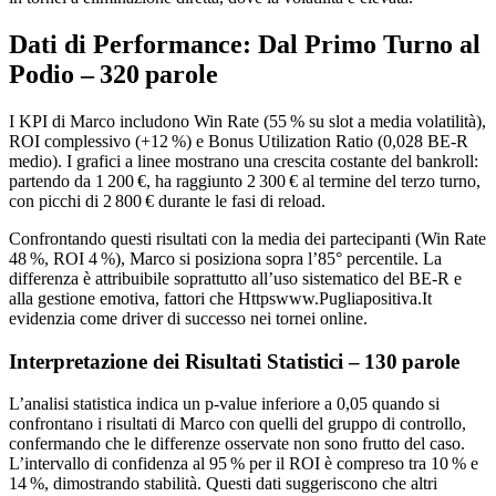
Dati di Performance: Dal Primo Turno al
Podio – 320 parole
I KPI di Marco includono Win Rate (55 % su slot a media volatilità),
ROI complessivo (+12 %) e Bonus Utilization Ratio (0,028 BE‑R
medio). I grafici a linee mostrano una crescita costante del bankroll:
partendo da 1 200 €, ha raggiunto 2 300 € al termine del terzo turno,
con picchi di 2 800 € durante le fasi di reload.
Confrontando questi risultati con la media dei partecipanti (Win Rate
48 %, ROI 4 %), Marco si posiziona sopra l’85° percentile. La
differenza è attribuibile soprattutto all’uso sistematico del BE‑R e
alla gestione emotiva, fattori che Httpswww.Pugliapositiva.It
evidenzia come driver di successo nei tornei online.
Interpretazione dei Risultati Statistici – 130 parole
L’analisi statistica indica un p‑value inferiore a 0,05 quando si
confrontano i risultati di Marco con quelli del gruppo di controllo,
confermando che le differenze osservate non sono frutto del caso.
L’intervallo di confidenza al 95 % per il ROI è compreso tra 10 % e
14 %, dimostrando stabilità. Questi dati suggeriscono che altri