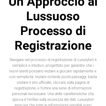
Un Approccio al
Lussuoso
Processo di
Registrazione
Navigare nel processo di registrazione di Luxurybet è
semplice e intuitivo, progettato per garantire che i
nuovi utenti possano iniziare a giocare rapidamente e
con semplicità. Iniziare richiede pochi passaggi: basta
visitare il sito ufficiale, cliccare sulla pagina di
registrazione, e fornire una serie di informazioni
personali necessarie. Una delle caratteristiche che
spicca è l’enfasi sulla sicurezza dei dati: Luxurybet
assicura che tutte le informazioni sensibili sono