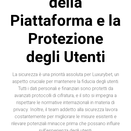
della
Piattaforma e la
Protezione
degli Utenti
La sicurezza è una priorità assoluta per Luxurybet, un
aspetto cruciale per mantenere la fiducia degli utenti.
Tutti i dati personali e finanziari sono protetti da
avanzati protocolli di cifratura, e il sito si impegna a
rispettare le normative internazionali in materia di
privacy. Inoltre, il team addetto alla sicurezza lavora
costantemente per migliorare le misure esistenti e
rilevare potenziali minacce prima che possano influire
sull’esperienza degli utenti.