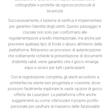
crittografate e protette da rigorosi protocolli di
sicurezza.
Successivamente, il sistema di verifica è implementato
per garantire l’identità degli utenti. Questo passaggio è
cruciale non solo per conformarsi alle
regolamentazioni a livello internazionale, ma anche per
prevenire qualsiasi tipo di frode o abuso all’interno della
piattaforma. Attraverso un processo di autenticazione
che solitamente richiede la presentazione di documenti
d’identità validi, viene garantito che il gioco rimanga
equo e sicuro per tutti i partecipanti.
Con la registrazione completa, gli utenti accedono a
un’interfaccia utente ben progettata e coerente, dove
possono facilmente esplorare le vaste opzioni di gioco
offerte da Luxurybet. La piattaforma offre anche
suggerimenti su come ottimizzare il proprio profilo
personale per usufruire al massimo delle funzionalità