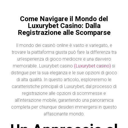
Come Navigare il Mondo del
Luxurybet Casino: Dalla
Registrazione alle Scomparse
Il mondo dei casinò online è vasto e variegato, e
trovare la piattaforma giusta può fare la differenza tra
un’esperienza di gioco mediocre e una davvero
memorabile. Luxurybet casino
(Luxurybet casino)
si
distingue per la sua eleganza e le sue opzioni di gioco
di alta qualità. In questo articolo, esploreremo le
caratteristiche principali di Luxurybet, dal processo di
registrazione alle opzioni di scommesse e
all’interazione mobile, garantendo una panoramica
completa per chiunque desideri immergersi in questo
affascinante mondo.