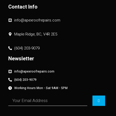
Contact Info
info@apexroofrepairs.com
Maple Ridge, BC, V4R 2E5
(604) 203-9079
Newsletter
info@apexroofrepairs.com
(604) 203-9079
Working Hours Mon - Sat 9AM - 5PM