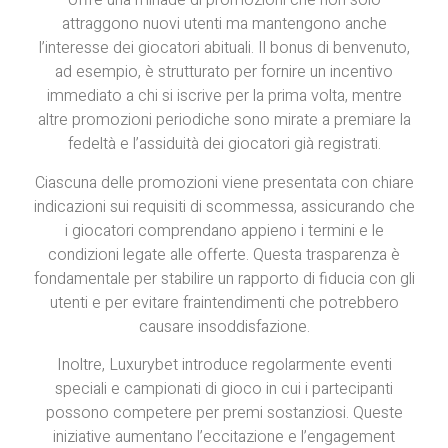
offre una miriade di promozioni che non solo
attraggono nuovi utenti ma mantengono anche
l’interesse dei giocatori abituali. Il bonus di benvenuto,
ad esempio, è strutturato per fornire un incentivo
immediato a chi si iscrive per la prima volta, mentre
altre promozioni periodiche sono mirate a premiare la
fedeltà e l’assiduità dei giocatori già registrati.
Ciascuna delle promozioni viene presentata con chiare
indicazioni sui requisiti di scommessa, assicurando che
i giocatori comprendano appieno i termini e le
condizioni legate alle offerte. Questa trasparenza è
fondamentale per stabilire un rapporto di fiducia con gli
utenti e per evitare fraintendimenti che potrebbero
causare insoddisfazione.
Inoltre, Luxurybet introduce regolarmente eventi
speciali e campionati di gioco in cui i partecipanti
possono competere per premi sostanziosi. Queste
iniziative aumentano l’eccitazione e l’engagement