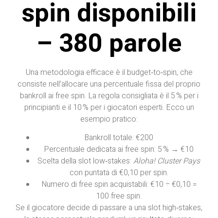
spin disponibili
– 380 parole
Una metodologia efficace è il budget‑to‑spin, che
consiste nell’allocare una percentuale fissa del proprio
bankroll ai free spin. La regola consigliata è il 5 % per i
principianti e il 10 % per i giocatori esperti. Ecco un
esempio pratico:
Bankroll totale: €200
Percentuale dedicata ai free spin: 5 % → €10
Scelta della slot low‑stakes:
Aloha! Cluster Pays
con puntata di €0,10 per spin.
Numero di free spin acquistabili: €10 ÷ €0,10 =
100 free spin.
Se il giocatore decide di passare a una slot high‑stakes,