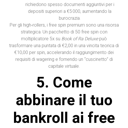
richiedono spesso documenti aggiuntivi per i
depositi superiori a €5 000, aumentando la
burocrazia.
Per gli high‑rollers, i free spin premium sono una risorsa
strategica. Un pacchetto di 50 free spin con
moltiplicatore 5x su
Book of Ra Deluxe
può
trasformare una puntata di €2,00 in una vincita teorica di
€10,00 per spin, accelerando il raggiungimento dei
requisiti di wagering e fornendo un “cuscinetto” di
capitale virtuale.
5. Come
abbinare il tuo
bankroll ai free