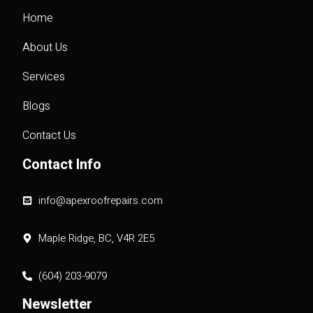
Home
About Us
Services
Blogs
Contact Us
Contact Info
info@apexroofrepairs.com
Maple Ridge, BC, V4R 2E5
(604) 203-9079
Newsletter