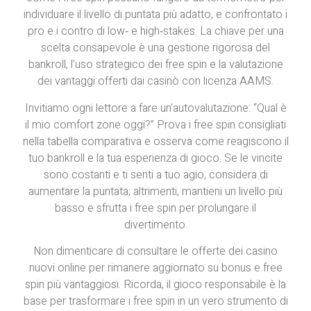
individuare il livello di puntata più adatto, e confrontato i
pro e i contro di low‑ e high‑stakes. La chiave per una
scelta consapevole è una gestione rigorosa del
bankroll, l’uso strategico dei free spin e la valutazione
dei vantaggi offerti dai casinò con licenza AAMS.
Invitiamo ogni lettore a fare un’autovalutazione: “Qual è
il mio comfort zone oggi?” Prova i free spin consigliati
nella tabella comparativa e osserva come reagiscono il
tuo bankroll e la tua esperienza di gioco. Se le vincite
sono costanti e ti senti a tuo agio, considera di
aumentare la puntata; altrimenti, mantieni un livello più
basso e sfrutta i free spin per prolungare il
divertimento.
Non dimenticare di consultare le offerte dei casino
nuovi online per rimanere aggiornato su bonus e free
spin più vantaggiosi. Ricorda, il gioco responsabile è la
base per trasformare i free spin in un vero strumento di