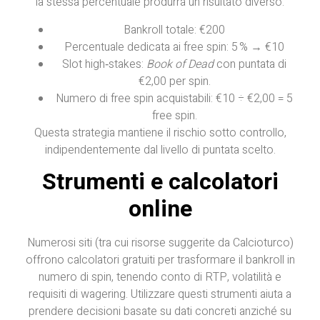
la stessa percentuale produrrà un risultato diverso:
Bankroll totale: €200
Percentuale dedicata ai free spin: 5 % → €10
Slot high‑stakes:
Book of Dead
con puntata di
€2,00 per spin.
Numero di free spin acquistabili: €10 ÷ €2,00 = 5
free spin.
Questa strategia mantiene il rischio sotto controllo,
indipendentemente dal livello di puntata scelto.
Strumenti e calcolatori
online
Numerosi siti (tra cui risorse suggerite da Calcioturco)
offrono calcolatori gratuiti per trasformare il bankroll in
numero di spin, tenendo conto di RTP, volatilità e
requisiti di wagering. Utilizzare questi strumenti aiuta a
prendere decisioni basate su dati concreti anziché su