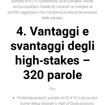
puntata di €0,10 consentono di accumulare vincite
senza impattare il bankroll, creando un margine di
profitto aggiuntivo che compensa la bassa dimensione
delle puntate.
4. Vantaggi e
svantaggi degli
high‑stakes –
320 parole
Pro
Potenziali jackpot: puntate di €5, €10 o più su slot
come
Mega Moolah
o
Hall of Gods
possono