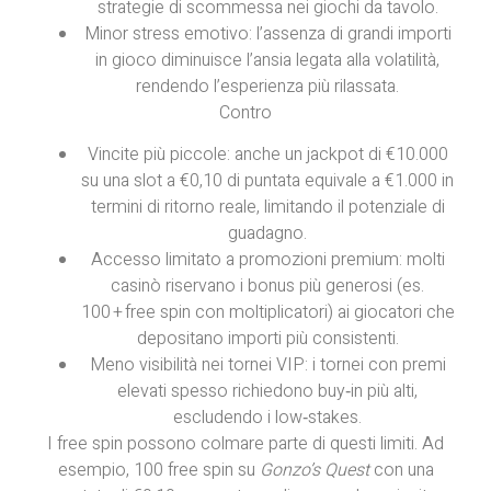
strategie di scommessa nei giochi da tavolo.
Minor stress emotivo: l’assenza di grandi importi
in gioco diminuisce l’ansia legata alla volatilità,
rendendo l’esperienza più rilassata.
Contro
Vincite più piccole: anche un jackpot di €10.000
su una slot a €0,10 di puntata equivale a €1.000 in
termini di ritorno reale, limitando il potenziale di
guadagno.
Accesso limitato a promozioni premium: molti
casinò riservano i bonus più generosi (es.
100 + free spin con moltiplicatori) ai giocatori che
depositano importi più consistenti.
Meno visibilità nei tornei VIP: i tornei con premi
elevati spesso richiedono buy‑in più alti,
escludendo i low‑stakes.
I free spin possono colmare parte di questi limiti. Ad
esempio, 100 free spin su
Gonzo’s Quest
con una