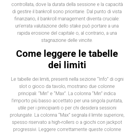
controllata, dove la durata della sessione e la capacità
di gestire il bankroll sono prioritarie. Dal punto di vista
finanziario, il bankroll management diventa cruciale:
un’errata valutazione dello stake può portare a una
rapida erosione del capitale o, al contrario, a una
stagnazione delle vincite.
Come leggere le tabelle
dei limiti
Le tabelle dei limiti, presenti nella sezione “Info” di ogni
slot o gioco da tavolo, mostrano due colonne
principali: “Min” e “Max”. La colonna “Min” indica
l’importo più basso accettato per una singola puntata,
utile per i principianti o per chi desidera sessioni
prolungate. La colonna “Max” segnala il limite superiore,
spesso riservato a high‑rollers o a giochi con jackpot
progressivi. Leggere correttamente queste colonne