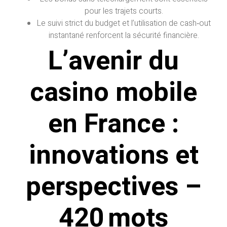
pour les trajets courts.
Le suivi strict du budget et l’utilisation de cash‑out
instantané renforcent la sécurité financière.
L’avenir du
casino mobile
en France :
innovations et
perspectives –
420 mots