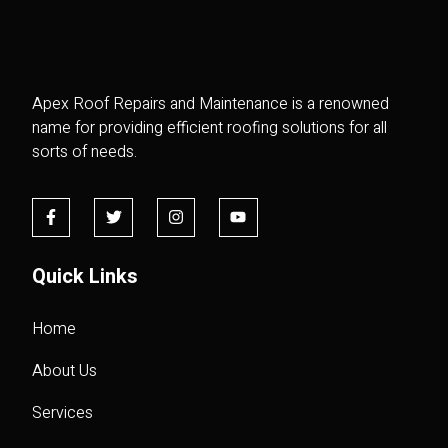
Apex Roof Repairs and Maintenance is a renowned
name for providing efficient roofing solutions for all
sorts of needs.
Quick Links
Home
About Us
Services