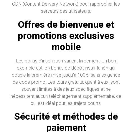
CDN (Content Delivery Network) pour rapprocher les
serveurs des utilisateurs.
Offres de bienvenue et
promotions exclusives
mobile
Les bonus d’inscription varient largement. Un bon
exemple est le « bonus de dépôt instantané » qui
double la première mise jusqu’à 100 €, sans exigence
de code promo. Les tours gratuits, quant à eux, sont
souvent limités à des jeux spécifiques et ne
nécessitent aucun téléchargement supplémentaire, ce
qui est idéal pour les trajets courts.
Sécurité et méthodes de
paiement