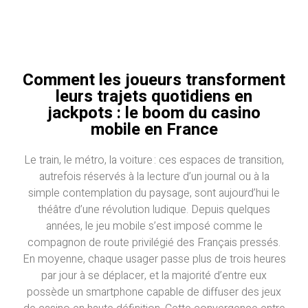
Comment les joueurs transforment
leurs trajets quotidiens en
jackpots : le boom du casino
mobile en France
Le train, le métro, la voiture : ces espaces de transition,
autrefois réservés à la lecture d’un journal ou à la
simple contemplation du paysage, sont aujourd’hui le
théâtre d’une révolution ludique. Depuis quelques
années, le jeu mobile s’est imposé comme le
compagnon de route privilégié des Français pressés.
En moyenne, chaque usager passe plus de trois heures
par jour à se déplacer, et la majorité d’entre eux
possède un smartphone capable de diffuser des jeux