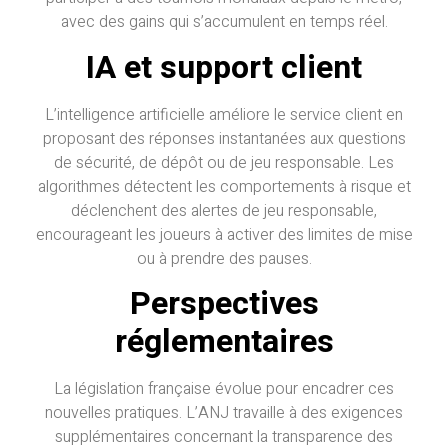
avec des gains qui s’accumulent en temps réel.
IA et support client
L’intelligence artificielle améliore le service client en
proposant des réponses instantanées aux questions
de sécurité, de dépôt ou de jeu responsable. Les
algorithmes détectent les comportements à risque et
déclenchent des alertes de jeu responsable,
encourageant les joueurs à activer des limites de mise
ou à prendre des pauses.
Perspectives
réglementaires
La législation française évolue pour encadrer ces
nouvelles pratiques. L’ANJ travaille à des exigences
supplémentaires concernant la transparence des