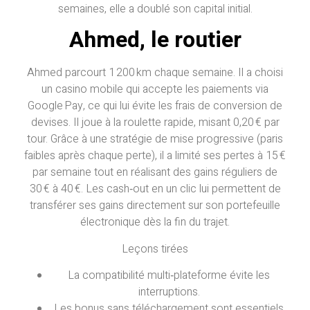
semaines, elle a doublé son capital initial.
Ahmed, le routier
Ahmed parcourt 1 200 km chaque semaine. Il a choisi
un casino mobile qui accepte les paiements via
Google Pay, ce qui lui évite les frais de conversion de
devises. Il joue à la roulette rapide, misant 0,20 € par
tour. Grâce à une stratégie de mise progressive (paris
faibles après chaque perte), il a limité ses pertes à 15 €
par semaine tout en réalisant des gains réguliers de
30 € à 40 €. Les cash‑out en un clic lui permettent de
transférer ses gains directement sur son portefeuille
électronique dès la fin du trajet.
Leçons tirées
La compatibilité multi‑plateforme évite les
interruptions.
Les bonus sans téléchargement sont essentiels