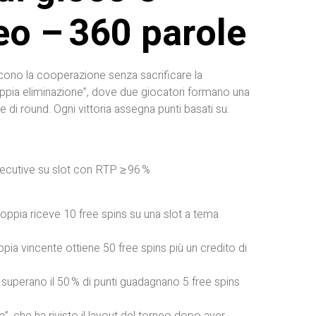
eo – 360 parole
scono la cooperazione senza sacrificare la
 doppia eliminazione”, dove due giocatori formano una
di round. Ogni vittoria assegna punti basati su:
secutive su slot con RTP ≥ 96 %
oppia riceve 10 free spins su una slot a tema
ppia vincente ottiene 50 free spins più un credito di
 superano il 50 % di punti guadagnano 5 free spins
”, che ha rivisto il layout del torneo dopo aver