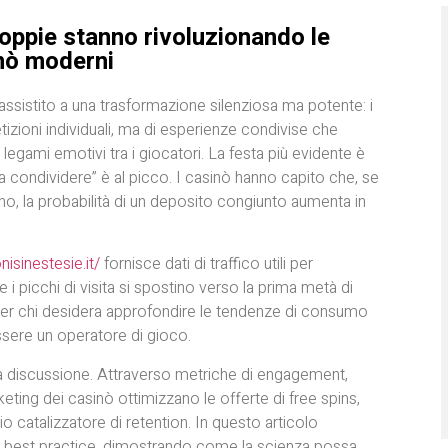
coppie stanno rivoluzionando le
inò moderni
 assistito a una trasformazione silenziosa ma potente: i
tizioni individuali, ma di esperienze condivise che
 legami emotivi tra i giocatori. La festa più evidente è
da condividere” è al picco. I casinò hanno capito che, se
no, la probabilità di un deposito congiunto aumenta in
nisinestesie.it/
fornisce dati di traffico utili per
picchi di visita si spostino verso la prima metà di
o per chi desidera approfondire le tendenze di consumo
ssere un operatore di gioco.
esta discussione. Attraverso metriche di engagement,
eting dei casinò ottimizzano le offerte di free spins,
 catalizzatore di retention. In questo articolo
le best practice, dimostrando come la scienza possa