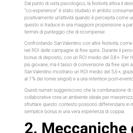
Dal punto di vista psicologico, la festività attiva il d
“co‑experience” è stato studiato in ambito consumer 
positivamente un’attività quando è percepita come un
questo si traduce in una maggiore propensione a partec
termini di punteggio che di ricompense.
Confrontando San Valentino con altre festività, com
nel ROI delle campagne di free spins. Durante il perio
bonus di deposito, con un ROI medio del 3,8 ×. Per H
più giovane, ma il tasso di conversione da free spin a
San Valentino mostrano un ROI medio del 5,6 ×, grazie
al 7 % dei tornei singoli) e a una retention post‑event
Questi numeri suggeriscono che la combinazione di 
collaborative crea un ambiente ideale per massimizzar
sfruttare questo contesto possono differenziarsi in 
semplice bonus in una vera esperienza di coppia.
2. Meccaniche 