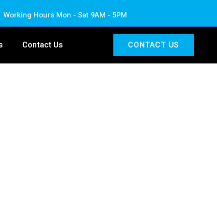
Working Hours Mon - Sat 9AM - 5PM
s
Contact Us
CONTACT US
 I