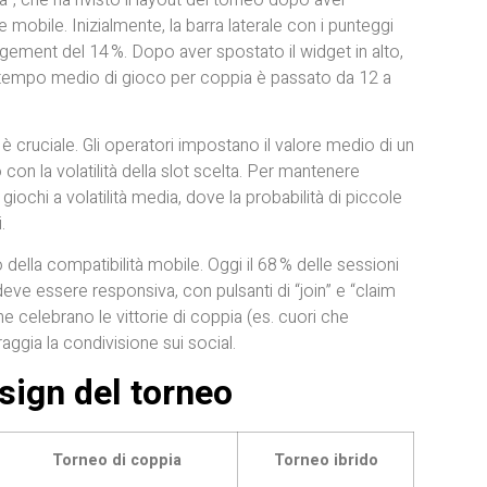
 mobile. Inizialmente, la barra laterale con i punteggi
agement del 14 %. Dopo aver spostato il widget in alto,
il tempo medio di gioco per coppia è passato da 12 a
è cruciale. Gli operatori impostano il valore medio di un
 con la volatilità della slot scelta. Per mantenere
no giochi a volatilità media, dove la probabilità di piccole
.
della compatibilità mobile. Oggi il 68 % delle sessioni
eve essere responsiva, con pulsanti di “join” e “claim
he celebrano le vittorie di coppia (es. cuori che
aggia la condivisione sui social.
sign del torneo
Torneo di coppia
Torneo ibrido