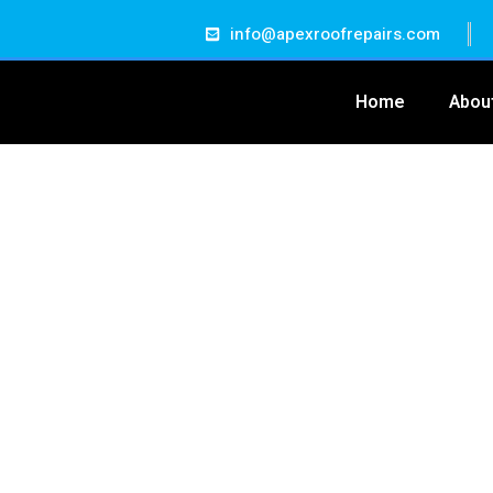
info@apexroofrepairs.com
Home
Abou
C