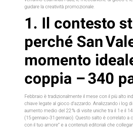
guidare la creatività promozionale.
1. Il contesto s
perché San Vale
momento ideale 
coppia – 340 p
Febbraio è tradizionalmente il mese con il più alto ind
chiave legate al gioco d’azzardo. Analizzando i log di
aumento medio del 22 % di visite uniche tra il 1 e il 14
(15 gennaio‑31 gennaio). Questo salto è correlato a
con il tuo amore” e a contenuti editoriali che collega