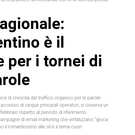
tagionale:
ntino è il
per i tornei di
arole
ice di crescita del traffico organico per le parole
 accesso di cinque principali operatori, si osserva un
 febbraio rispetto al periodo di riferimento
 campagne di email marketing che enfatizzano “gioca
no il romanticismo alle slot a tema cuori.