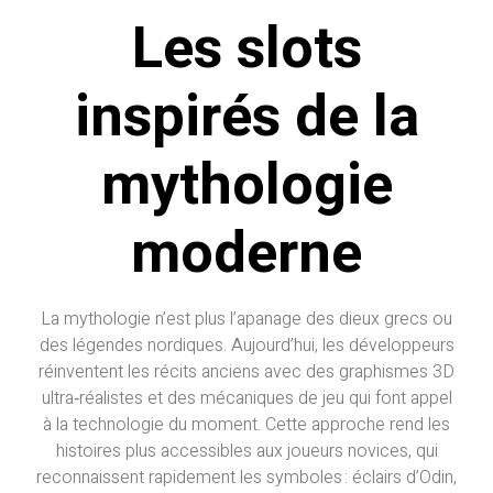
Les slots
inspirés de la
mythologie
moderne
La mythologie n’est plus l’apanage des dieux grecs ou
des légendes nordiques. Aujourd’hui, les développeurs
réinventent les récits anciens avec des graphismes 3D
ultra‑réalistes et des mécaniques de jeu qui font appel
à la technologie du moment. Cette approche rend les
histoires plus accessibles aux joueurs novices, qui
reconnaissent rapidement les symboles : éclairs d’Odin,