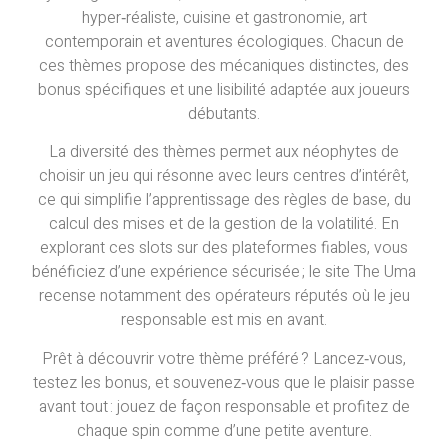
hyper‑réaliste, cuisine et gastronomie, art
contemporain et aventures écologiques. Chacun de
ces thèmes propose des mécaniques distinctes, des
bonus spécifiques et une lisibilité adaptée aux joueurs
débutants.
La diversité des thèmes permet aux néophytes de
choisir un jeu qui résonne avec leurs centres d’intérêt,
ce qui simplifie l’apprentissage des règles de base, du
calcul des mises et de la gestion de la volatilité. En
explorant ces slots sur des plateformes fiables, vous
bénéficiez d’une expérience sécurisée ; le site The Uma
recense notamment des opérateurs réputés où le jeu
responsable est mis en avant.
Prêt à découvrir votre thème préféré ? Lancez‑vous,
testez les bonus, et souvenez‑vous que le plaisir passe
avant tout : jouez de façon responsable et profitez de
chaque spin comme d’une petite aventure.