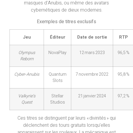
masques d’Anubis, ou même des avatars
cybernétiques de dieux modernes.
Exemples de titres exclusifs
Jeu
Éditeur
Date de sortie
RTP
Olympus
NovaPlay
12 mars 2023
96,5 %
Reborn
Cyber‑Anubis
Quantum
7 novembre 2022
95,8 %
Slots
Valkyrie’s
Stellar
21 janvier 2024
97,2 %
Quest
Studios
Ces titres se distinguent par leurs « divinités » qui
déclenchent des tours gratuits lorsqu’elles
apparaissent sur les rouleaux. La mécanique est