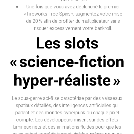
Une fois que vous avez déclenché le premier
« Fireworks Free Spins », augmentez votre mise
de 20 % afin de profiter du multiplicateur sans
risquer excessivement votre bankroll.
Les slots
« science‑fiction
hyper‑réaliste »
Le sous‑genre sci‑fi se caractérise par des vaisseaux
spatiaux détaillés, des intelligences artificielles qui
parlent et des mondes cyberpunk où chaque pixel
compte. Les développeurs misent sur des effets
lumineux nets et des animations fluides pour que les