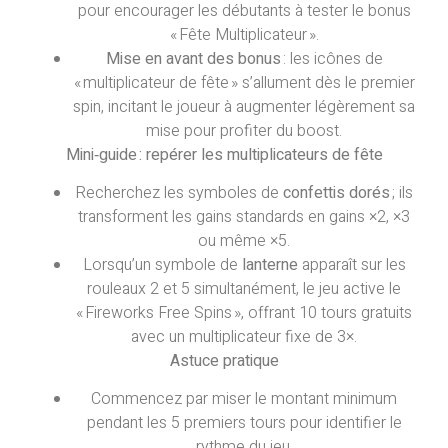
pour encourager les débutants à tester le bonus
« Fête Multiplicateur ».
Mise en avant des bonus
: les icônes de
« multiplicateur de fête » s’allument dès le premier
spin, incitant le joueur à augmenter légèrement sa
mise pour profiter du boost.
Mini‑guide : repérer les multiplicateurs de fête
Recherchez les symboles de
confettis dorés
; ils
transforment les gains standards en gains ×2, ×3
ou même ×5.
Lorsqu’un symbole de
lanterne
apparaît sur les
rouleaux 2 et 5 simultanément, le jeu active le
« Fireworks Free Spins », offrant 10 tours gratuits
avec un multiplicateur fixe de 3×.
Astuce pratique
Commencez par miser le montant minimum
pendant les 5 premiers tours pour identifier le
rythme du jeu.