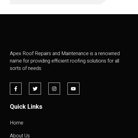
Apex Roof Repairs and Maintenance is a renowned
name for providing efficient roofing solutions for all
sorts of needs.
Quick Links
Home
About Us