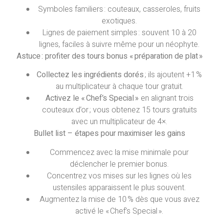
Symboles familiers : couteaux, casseroles, fruits
exotiques.
Lignes de paiement simples : souvent 10 à 20
lignes, faciles à suivre même pour un néophyte.
Astuce : profiter des tours bonus « préparation de plat »
Collectez les ingrédients dorés
; ils ajoutent +1 %
au multiplicateur à chaque tour gratuit.
Activez le « Chef’s Special »
en alignant trois
couteaux d’or ; vous obtenez 15 tours gratuits
avec un multiplicateur de 4×.
Bullet list – étapes pour maximiser les gains
Commencez avec la mise minimale pour
déclencher le premier bonus.
Concentrez vos mises sur les lignes où les
ustensiles apparaissent le plus souvent.
Augmentez la mise de 10 % dès que vous avez
activé le « Chef’s Special ».