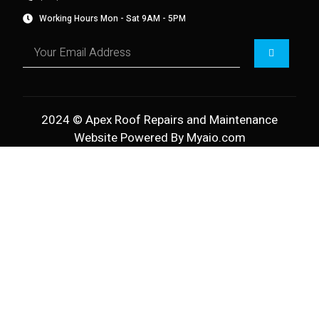
Working Hours Mon - Sat 9AM - 5PM
2024 © Apex Roof Repairs and Maintenance
Website Powered By
Myaio.com