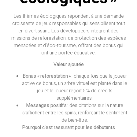
Les thèmes écologiques répondent à une demande
croissante de jeux responsables qui sensibilisent tout
en divertissant. Les développeurs intègrent des
missions de reforestation, de protection des espèces
menacées et d’éco‑tourisme, offrant des bonus qui
ont une portée éducative.
Valeur ajoutée
Bonus « reforestation »
: chaque fois que le joueur
active ce bonus, un arbre virtuel est planté dans le
jeu et le joueur reçoit 5 % de crédits
supplémentaires.
Messages positifs
: des citations sur la nature
s’affichent entre les spins, renforçant le sentiment
de bien‑être.
Pourquoi c’est rassurant pour les débutants