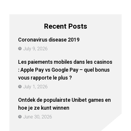
Recent Posts
Coronavirus disease 2019
July 9, 2026
Les paiements mobiles dans les casinos
: Apple Pay vs Google Pay – quel bonus
vous rapporte le plus ?
July 1, 2026
Ontdek de populairste Unibet games en
hoe je ze kunt winnen
June 30, 2026