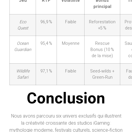
Jeu
RTP
Volatilité
Bonus
T
principal
Eco
96,9 %
Faible
Reforestation
Pro
Quest
+5 %
des
Ocean
95,4 %
Moyenne
Rescue
Sau
Guardian
Bonus (10 %
de la mise)
c
Wildlife
97,1 %
Faible
Seed‑wilds +
Fa
Safari
Green‑Run
d
Conclusion
Nous avons parcouru six univers exclusifs qui illustrent
la créativité croissante des studios iGaming :
mythologie moderne, festivals culturels, science‑fiction