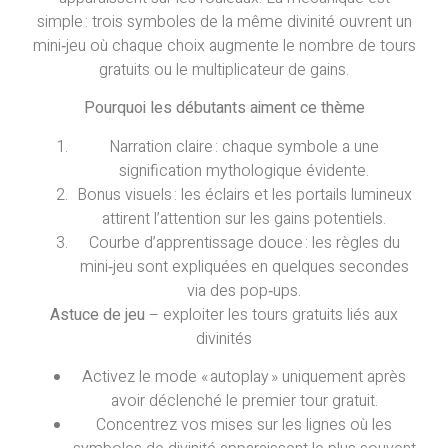
simple : trois symboles de la même divinité ouvrent un
mini‑jeu où chaque choix augmente le nombre de tours
gratuits ou le multiplicateur de gains.
Pourquoi les débutants aiment ce thème
Narration claire : chaque symbole a une
signification mythologique évidente.
Bonus visuels : les éclairs et les portails lumineux
attirent l’attention sur les gains potentiels.
Courbe d’apprentissage douce : les règles du
mini‑jeu sont expliquées en quelques secondes
via des pop‑ups.
Astuce de jeu
– exploiter les tours gratuits liés aux
divinités
Activez le mode « autoplay » uniquement après
avoir déclenché le premier tour gratuit.
Concentrez vos mises sur les lignes où les