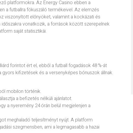
lkező platformokra. Az Energy Casino ebben a
n a futballra fókuszáló termékeivel. Az elemzés
z viszonyított előnyöket, valamint a kockázati és
 időszakra vonatkozik, a források között szerepelnek
tform saját statisztikái.
s
árd forintot ért el, ebből a futball fogadások 48 %-át
a gyors kifizetések és a versenyképes bónuszok állnak.
ból mobilon történik.
asztja a befizetés nélküli ajánlatot.
hogy a nyeremény 24 órán belül megjelenjen a
agot meghaladó teljesítményt nyújt. A platform
gadási szegmensben, ami a legmagasabb a hazai