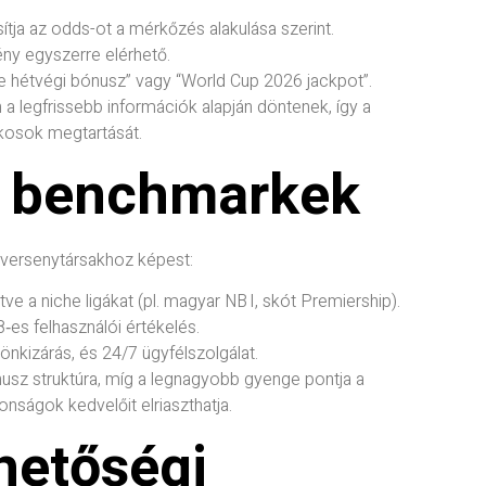
tja az odds-ot a mérkőzés alakulása szerint.
ny egyszerre elérhető.
e hétvégi bónusz” vagy “World Cup 2026 jackpot”.
a legfrissebb információk alapján döntenek, így a
ékosok megtartását.
ó benchmarkek
a versenytársakhoz képest:
e a niche ligákat (pl. magyar NB I, skót Premiership).
‑es felhasználói értékelés.
, önkizárás, és 24/7 ügyfélszolgálat.
usz struktúra, míg a legnagyobb gyenge pontja a
donságok kedvelőit elriaszthatja.
hetőségi