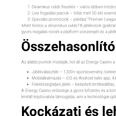
Dinamikus odds frissítés – valós időben módosí
Live fogadási piacok – több mint 50 élő esemé
Speciális promóciók – például “Premier Leagu
Miért fontos a dinamikus odds?
A játékosok gyakran 
gyors reagálás növeli a platform vonzerejét és a ját
Összehasonlít
Az alábbi pontok mutatják, hol áll az Energy Casino 
Játékválaszték – 1 200+ sportesemény, beleértv
Mobilalkalmazás – iOS és Android natív app, 4,8
Felelősségteljes játék – beépített limitbeállítás
A Energy Casino erőssége a gyors kifizetés és a bón
limitált kriptovaluta támogatás, ami a technológiai új
Kockázati és le