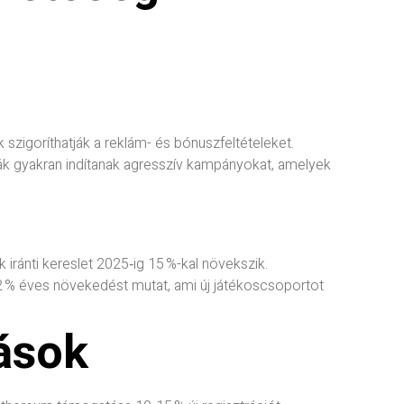
zigoríthatják a reklám- és bónuszfeltételeket.
k gyakran indítanak agresszív kampányokat, amelyek
 iránti kereslet 2025‑ig 15 %-kal növekszik.
2 % éves növekedést mutat, ami új játékoscsoportot
lások