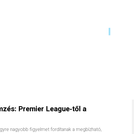
LEAGUE‑TŐL A
VILÁGBAJNOKSÁGI
Apex Roof Repairs and Maintenance
Casino sportfogadási elemzés: Premier League‑től a világbaj
mzés: Premier League‑től a
gyre nagyobb figyelmet fordítanak a megbízható,