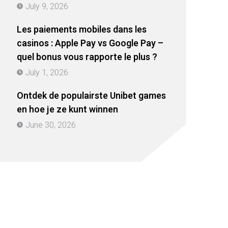
July 9, 2026
Les paiements mobiles dans les
casinos : Apple Pay vs Google Pay –
quel bonus vous rapporte le plus ?
July 1, 2026
Ontdek de populairste Unibet games
en hoe je ze kunt winnen
June 30, 2026