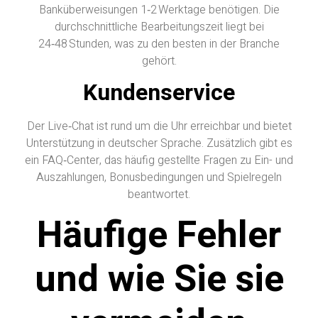
Banküberweisungen 1‑2 Werktage benötigen. Die
durchschnittliche Bearbeitungszeit liegt bei
24‑48 Stunden, was zu den besten in der Branche
gehört.
Kundenservice
Der Live‑Chat ist rund um die Uhr erreichbar und bietet
Unterstützung in deutscher Sprache. Zusätzlich gibt es
ein FAQ‑Center, das häufig gestellte Fragen zu Ein- und
Auszahlungen, Bonusbedingungen und Spielregeln
beantwortet.
Häufige Fehler
und wie Sie sie