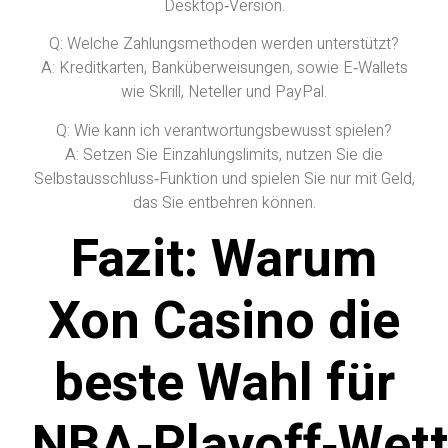
Desktop‑Version.
Q: Welche Zahlungsmethoden werden unterstützt?
A: Kreditkarten, Banküberweisungen, sowie E‑Wallets
wie Skrill, Neteller und PayPal.
Q: Wie kann ich verantwortungsbewusst spielen?
A: Setzen Sie Einzahlungslimits, nutzen Sie die
Selbstausschluss‑Funktion und spielen Sie nur mit Geld,
das Sie entbehren können.
Fazit: Warum
Xon Casino die
beste Wahl für
NBA‑Playoff‑Wet