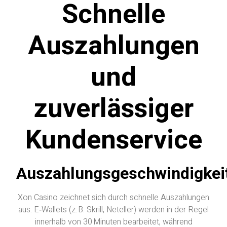
Schnelle
Auszahlungen
und
zuverlässiger
Kundenservice
Auszahlungsgeschwindigkei
Xon Casino zeichnet sich durch schnelle Auszahlungen
aus. E‑Wallets (z. B. Skrill, Neteller) werden in der Regel
innerhalb von 30 Minuten bearbeitet, während