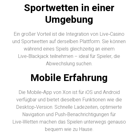
Sportwetten in einer
Umgebung
Ein großer Vorteil ist die Integration von Live‑Casino
und Sportwetten auf derselben Plattform. Sie können
während eines Spiels gleichzeitig an einem
Live‑Blackjack teilnehmen – ideal für Spieler, die
Abwechslung suchen.
Mobile Erfahrung
Die Mobile‑App von Xon ist für iOS und Android
verfügbar und bietet dieselben Funktionen wie die
Desktop‑Version. Schnelle Ladezeiten, optimierte
Navigation und Push‑Benachrichtigungen für
Live‑Wetten machen das Spielen unterwegs genauso
bequem wie zu Hause.