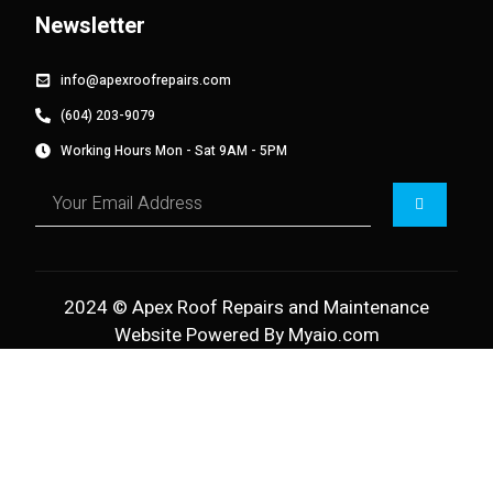
Newsletter
info@apexroofrepairs.com
(604) 203-9079
Working Hours Mon - Sat 9AM - 5PM
2024 © Apex Roof Repairs and Maintenance
Website Powered By
Myaio.com