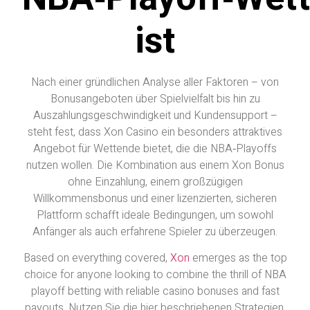
ist
Nach einer gründlichen Analyse aller Faktoren – von
Bonusangeboten über Spielvielfalt bis hin zu
Auszahlungsgeschwindigkeit und Kundensupport –
steht fest, dass Xon Casino ein besonders attraktives
Angebot für Wettende bietet, die die NBA‑Playoffs
nutzen wollen. Die Kombination aus einem Xon Bonus
ohne Einzahlung, einem großzügigen
Willkommensbonus und einer lizenzierten, sicheren
Plattform schafft ideale Bedingungen, um sowohl
Anfänger als auch erfahrene Spieler zu überzeugen.
Based on everything covered,
Xon
emerges as the top
choice for anyone looking to combine the thrill of NBA
playoff betting with reliable casino bonuses and fast
payouts. Nutzen Sie die hier beschriebenen Strategien,