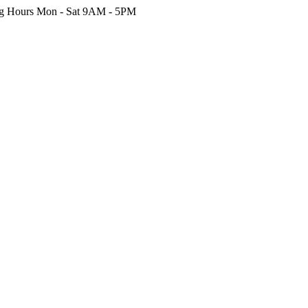
g Hours Mon - Sat 9AM - 5PM