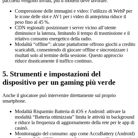
pacchetti vengono inviati, più il modem deve lavorare.
Compressione delle immagini e video: l’utilizzo di WebP per
le icone delle slot e AV1 per i video di anteprima riduce il
peso fino al 45 %.
CDN regionali: posizionare i server vicino all’utente
diminuisce la latenza, limitando il tempo di trasmissione e il
relativo consumo energetico della radio.
Modalità “offline”: alcune piattaforme offrono giochi a credito
scaricabili, consentendo di giocare offline e sincronizzare i
risultati solo al termine della sessione. Questo approccio
riduce drasticamente il traffico continuo.
5. Strumenti e impostazioni del
dispositivo per un gaming più verde
Anche il giocatore può intervenire direttamente sul proprio
smartphone.
Modalità Risparmio Batteria di iOS e Android: attivare la
modalità “Batteria ottimizzata” limita le attività in background
e riduce la frequenza di aggiornamento della rete per le app di
casinò.
Monitoraggio del consumo: app come AccuBattery (Android)