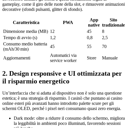
gameplay, come il giro delle ruote della slot, e rimuovere animazioni
decorative (sfondi pulsanti, glitter di sfondo).
App
Sito
Caratteristica
PWA
native
tradizionale
Dimensione media (MB)
12
45
8
Tempo di avvio (s)
1,2
0,8
2,5
Consumo medio batteria
45
55
70
(mAh/30 min)
Automatici via
Aggiornamenti
Store
Manuale
service worker
2. Design responsive e UI ottimizzata per
il risparmio energetico
Un’interfaccia che si adatta al dispositivo non è solo una questione
estetica; è una strategia di risparmio. I casinò che puntano ai casino
online esteri più avanzati hanno introdotto palette scure per gli
schermi OLED, perché i pixel neri consumano quasi zero energia.
Dark mode: oltre a ridurre il consumo dello schermo, migliora
la leggibilità in ambienti poco illuminati, favorendo sessioni