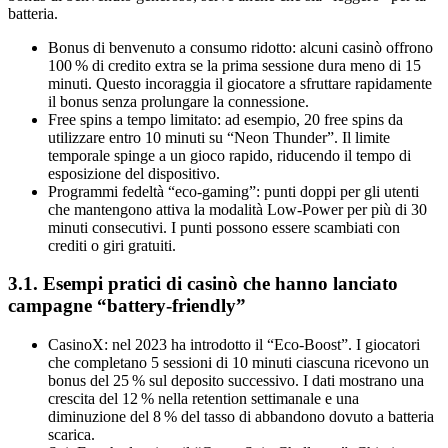
batteria.
Bonus di benvenuto a consumo ridotto: alcuni casinò offrono
100 % di credito extra se la prima sessione dura meno di 15
minuti. Questo incoraggia il giocatore a sfruttare rapidamente
il bonus senza prolungare la connessione.
Free spins a tempo limitato: ad esempio, 20 free spins da
utilizzare entro 10 minuti su “Neon Thunder”. Il limite
temporale spinge a un gioco rapido, riducendo il tempo di
esposizione del dispositivo.
Programmi fedeltà “eco‑gaming”: punti doppi per gli utenti
che mantengono attiva la modalità Low‑Power per più di 30
minuti consecutivi. I punti possono essere scambiati con
crediti o giri gratuiti.
3.1. Esempi pratici di casinò che hanno lanciato
campagne “battery‑friendly”
CasinoX: nel 2023 ha introdotto il “Eco‑Boost”. I giocatori
che completano 5 sessioni di 10 minuti ciascuna ricevono un
bonus del 25 % sul deposito successivo. I dati mostrano una
crescita del 12 % nella retention settimanale e una
diminuzione del 8 % del tasso di abbandono dovuto a batteria
scarica.