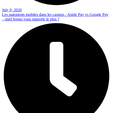
July 9, 2026
Les paiements mobiles dans les casinos : Apple Pay vs Google Pay
– quel bonus vous rapporte le plus ?