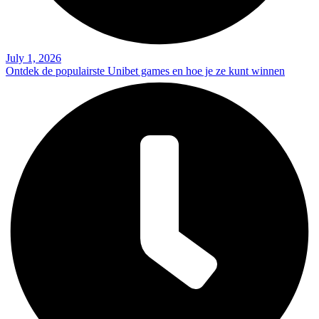
July 1, 2026
Ontdek de populairste Unibet games en hoe je ze kunt winnen