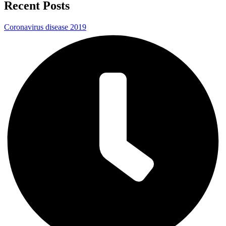
Recent Posts
Coronavirus disease 2019