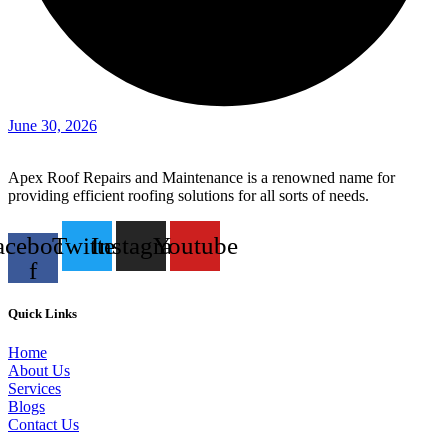
June 30, 2026
Apex Roof Repairs and Maintenance is a renowned name for
providing efficient roofing solutions for all sorts of needs.
acebook-
Twitter
Instagram
Youtube
f
Quick Links
Home
About Us
Services
Blogs
Contact Us