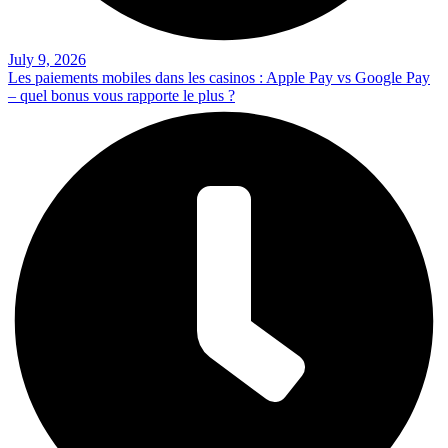
July 9, 2026
Les paiements mobiles dans les casinos : Apple Pay vs Google Pay
– quel bonus vous rapporte le plus ?