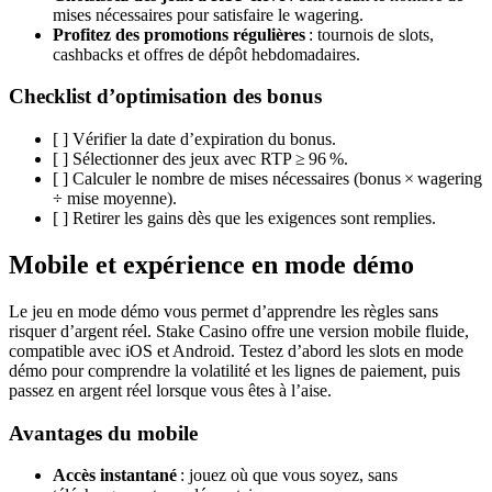
mises nécessaires pour satisfaire le wagering.
Profitez des promotions régulières
: tournois de slots,
cashbacks et offres de dépôt hebdomadaires.
Checklist d’optimisation des bonus
[ ] Vérifier la date d’expiration du bonus.
[ ] Sélectionner des jeux avec RTP ≥ 96 %.
[ ] Calculer le nombre de mises nécessaires (bonus × wagering
÷ mise moyenne).
[ ] Retirer les gains dès que les exigences sont remplies.
Mobile et expérience en mode démo
Le jeu en mode démo vous permet d’apprendre les règles sans
risquer d’argent réel. Stake Casino offre une version mobile fluide,
compatible avec iOS et Android. Testez d’abord les slots en mode
démo pour comprendre la volatilité et les lignes de paiement, puis
passez en argent réel lorsque vous êtes à l’aise.
Avantages du mobile
Accès instantané
: jouez où que vous soyez, sans