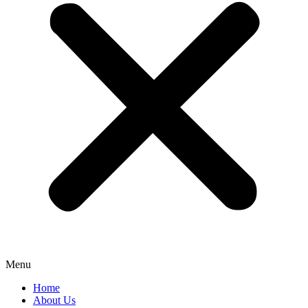
Menu
Home
About Us