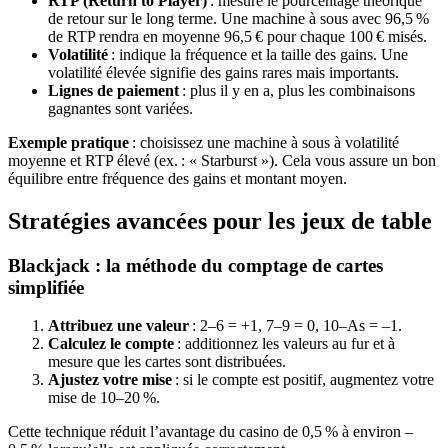
RTP (Return to Player)
: mesure le pourcentage théorique
de retour sur le long terme. Une machine à sous avec 96,5 %
de RTP rendra en moyenne 96,5 € pour chaque 100 € misés.
Volatilité
: indique la fréquence et la taille des gains. Une
volatilité élevée signifie des gains rares mais importants.
Lignes de paiement
: plus il y en a, plus les combinaisons
gagnantes sont variées.
Exemple pratique
: choisissez une machine à sous à volatilité
moyenne et RTP élevé (ex. : « Starburst »). Cela vous assure un bon
équilibre entre fréquence des gains et montant moyen.
Stratégies avancées pour les jeux de table
Blackjack : la méthode du comptage de cartes
simplifiée
Attribuez une valeur
: 2–6 = +1, 7–9 = 0, 10–As = –1.
Calculez le compte
: additionnez les valeurs au fur et à
mesure que les cartes sont distribuées.
Ajustez votre mise
: si le compte est positif, augmentez votre
mise de 10–20 %.
Cette technique réduit l’avantage du casino de 0,5 % à environ –