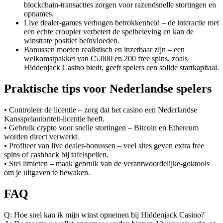
blockchain‑transacties zorgen voor razendsnelle stortingen en
opnames.
Live dealer‑games verhogen betrokkenheid – de interactie met
een echte croupier verbetert de spelbeleving en kan de
winstrate positief beïnvloeden.
Bonussen moeten realistisch en inzetbaar zijn – een
welkomstpakket van €5.000 en 200 free spins, zoals
Hiddenjack Casino biedt, geeft spelers een solide startkapitaal.
Praktische tips voor Nederlandse spelers
• Controleer de licentie – zorg dat het casino een Nederlandse
Kansspelautoriteit‑licentie heeft.
• Gebruik crypto voor snelle stortingen – Bitcoin en Ethereum
worden direct verwerkt.
• Profiteer van live dealer‑bonussen – veel sites geven extra free
spins of cashback bij tafelspellen.
• Stel limieten – maak gebruik van de verantwoordelijke‑goktools
om je uitgaven te bewaken.
FAQ
Q: Hoe snel kan ik mijn winst opnemen bij Hiddenjack Casino?