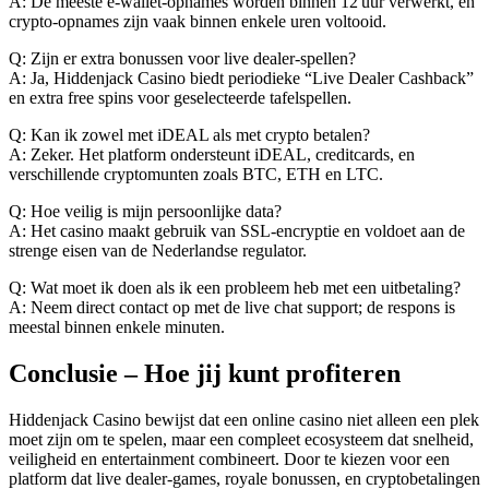
A: De meeste e‑wallet‑opnames worden binnen 12 uur verwerkt, en
crypto‑opnames zijn vaak binnen enkele uren voltooid.
Q: Zijn er extra bonussen voor live dealer‑spellen?
A: Ja, Hiddenjack Casino biedt periodieke “Live Dealer Cashback”
en extra free spins voor geselecteerde tafelspellen.
Q: Kan ik zowel met iDEAL als met crypto betalen?
A: Zeker. Het platform ondersteunt iDEAL, creditcards, en
verschillende cryptomunten zoals BTC, ETH en LTC.
Q: Hoe veilig is mijn persoonlijke data?
A: Het casino maakt gebruik van SSL‑encryptie en voldoet aan de
strenge eisen van de Nederlandse regulator.
Q: Wat moet ik doen als ik een probleem heb met een uitbetaling?
A: Neem direct contact op met de live chat support; de respons is
meestal binnen enkele minuten.
Conclusie – Hoe jij kunt profiteren
Hiddenjack Casino bewijst dat een online casino niet alleen een plek
moet zijn om te spelen, maar een compleet ecosysteem dat snelheid,
veiligheid en entertainment combineert. Door te kiezen voor een
platform dat live dealer‑games, royale bonussen, en cryptobetalingen