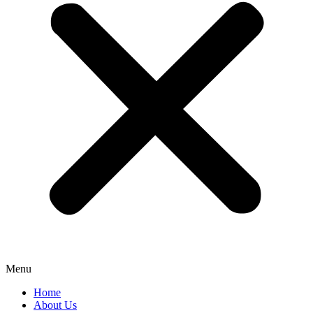
Menu
Home
About Us