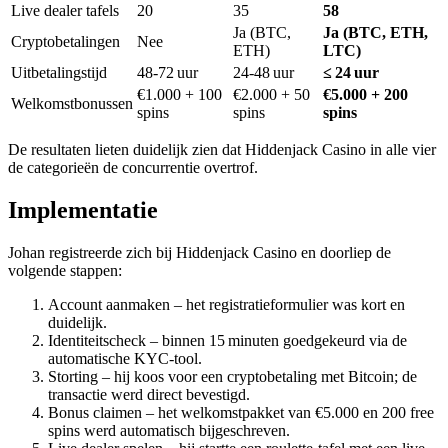
Live dealer tafels
20
35
58
Ja (BTC,
Ja (BTC, ETH,
Cryptobetalingen
Nee
ETH)
LTC)
Uitbetalingstijd
48‑72 uur
24‑48 uur
≤ 24 uur
€1.000 + 100
€2.000 + 50
€5.000 + 200
Welkomstbonussen
spins
spins
spins
De resultaten lieten duidelijk zien dat Hiddenjack Casino in alle vier
de categorieën de concurrentie overtrof.
Implementatie
Johan registreerde zich bij Hiddenjack Casino en doorliep de
volgende stappen:
Account aanmaken – het registratieformulier was kort en
duidelijk.
Identiteitscheck – binnen 15 minuten goedgekeurd via de
automatische KYC‑tool.
Storting – hij koos voor een cryptobetaling met Bitcoin; de
transactie werd direct bevestigd.
Bonus claimen – het welkomstpakket van €5.000 en 200 free
spins werd automatisch bijgeschreven.