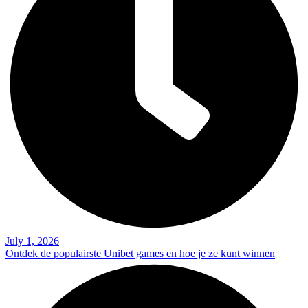
July 1, 2026
Ontdek de populairste Unibet games en hoe je ze kunt winnen