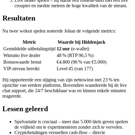
Live dealer spelen – hij startte een roulette‑tafel met een live
croupier en merkte meteen de hoge kwaliteit van de stream.
Resultaten
Na twee weken spelen noteerde Johan de volgende metrics:
Metric
Waarde bij Hiddenjack
Gemiddelde uitbetalingstijd
12 uur
(e-wallet)
Winratio live dealer
48 % (RTP 96,5 %)
Bonuswaarde benut
€4.800 (96 % van €5.000)
VIP‑niveau bereikt
Level 45 (van 177)
Hij rapporteerde een stijging van zijn nettowinst met 23 % ten
opzichte van eerdere platforms. Bovendien waardeerde hij de live
chat support, die 24/7 beschikbaar was en binnen enkele minuten
reageerde.
Lessen geleerd
Spelvariatie is cruciaal – meer dan 5.000 titels geven spelers
de vrijheid om te experimenteren zonder zich te vervelen.
Cryptobetalingen versnellen cash‑flow – directe