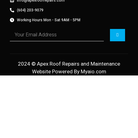
info@apexroofrepairs.com
(604) 203-9079
Working Hours Mon - Sat 9AM - 5PM
2024 © Apex Roof Repairs and Maintenance
Website Powered By
Myaio.com