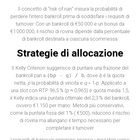
Il concetto di “risk of ruin” misura la probabilità di
perdere l’intero bankroll prima di soddisfare i requisiti di
turnover. Con un bankroll di €50.000 e un bonus da
€1 000.000, il rischio di rovina dipende dalla percentuale
di bankroll destinata a ciascuna scommessa.
Strategie di allocazione
Il Kelly Criterion suggerisce di puntare una frazione del
bankroll pari a
, dove
b
è la quota
(bp - q) / b
netta,
p
la probabilità di vincita e
q
= 1‑p. Applicato a
una slot con RTP 96,5 % (p ≈ 0,965) e quota media 1,5,
il Kelly indica una puntata ottimale del 2,3 % del bankroll,
ovvero €1.150 per mano. Metodi più conservativi,
come la puntata fissa del 1 % ( €500), riducono il rischio
di rovina ma allungano il tempo necessario per
completare il turnover.