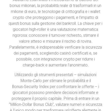
bonus milionari, la probabilità reale di trasformarli in un
milione di euro, le tecnologie di crittografia e i wallet
crypto che proteggono i pagamenti, e l’impatto di
questi bonus sulla gestione del bankroll. La chiave per i
giocatori high‑roller è una valutazione matematica
rigorosa: conoscere il turnover richiesto, stimare il
valore atteso e misurare il rischio di rovina.
Parallelamente, è indispensabile verificare la sicurezza
dei pagamenti, scegliendo casinò certificati e, se
possibile, con integrazione crypto per ridurre i
charge‑back e aumentare l’anonimato.
Utilizzando gli strumenti presentati – simulazioni
Monte‑Carlo per stimare le probabilità e il
Bonus‑Security Index per confrontare le offerte – i
giocatori possono prendere decisioni informate e
proteggere il proprio capitale. Prima di entrare in un
“Million‑Dollar Bonus Club”, valutare numeri e sicurezza
è l’unico modo per trasformare un’offerta allettante in