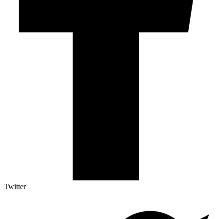
Twitter