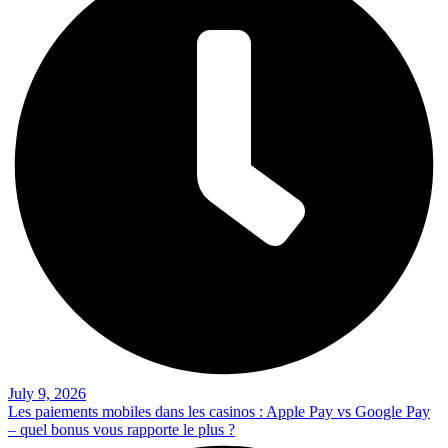
July 9, 2026
Les paiements mobiles dans les casinos : Apple Pay vs Google Pay
– quel bonus vous rapporte le plus ?