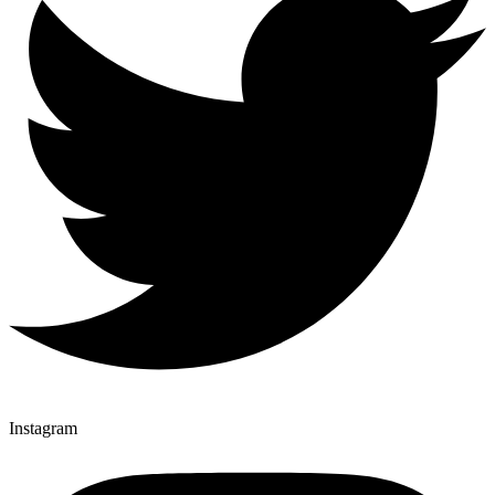
Instagram