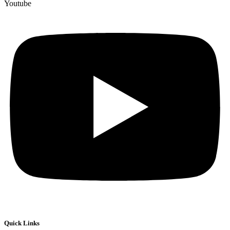
Youtube
Quick Links