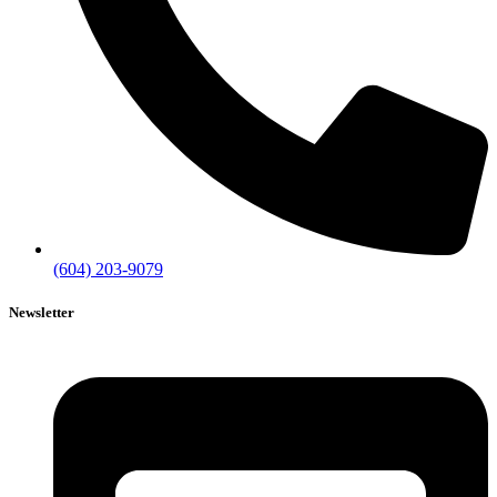
(604) 203-9079
Newsletter