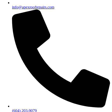
info@apexroofrepairs.com
(604) 203-9079