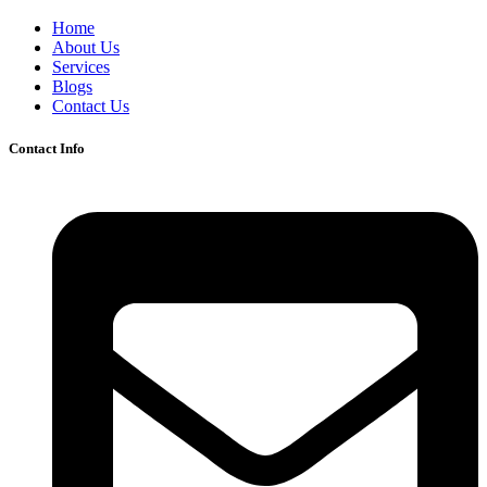
Home
About Us
Services
Blogs
Contact Us
Contact Info