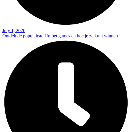
July 1, 2026
Ontdek de populairste Unibet games en hoe je ze kunt winnen