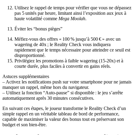
Utilisez le rappel de temps pour vérifier que vous ne dépassez
pas 5 unités par heure, limitant ainsi l’exposition aux jeux à
haute volatilité comme
Mega Moolah
.
Éviter les “bonus pièges”
Méfiez‑vous des offres « 100 % jusqu’à 500 € » avec un
wagering de 40x ; le Reality Check vous indiquera
rapidement que le temps nécessaire pour atteindre ce seuil est
disproportionné.
Privilégiez les promotions à faible wagering (15‑20x) et à
courte durée, plus faciles à convertir en gains réels.
Astuces supplémentaires
– Activez les notifications push sur votre smartphone pour ne jamais
manquer un rappel, même hors du navigateur.
– Utilisez la fonction “Auto‑pause” si disponible : le jeu s’arrête
automatiquement après 30 minutes consécutives.
En suivant ces étapes, le joueur transforme le Reality Check d’un
simple rappel en un véritable tableau de bord de performance,
capable de maximiser la valeur des bonus tout en préservant son
budget et son bien‑être.