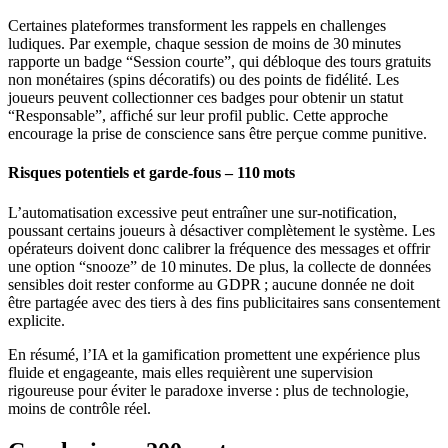
Certaines plateformes transforment les rappels en challenges
ludiques. Par exemple, chaque session de moins de 30 minutes
rapporte un badge “Session courte”, qui débloque des tours gratuits
non monétaires (spins décoratifs) ou des points de fidélité. Les
joueurs peuvent collectionner ces badges pour obtenir un statut
“Responsable”, affiché sur leur profil public. Cette approche
encourage la prise de conscience sans être perçue comme punitive.
Risques potentiels et garde‑fous – 110 mots
L’automatisation excessive peut entraîner une sur‑notification,
poussant certains joueurs à désactiver complètement le système. Les
opérateurs doivent donc calibrer la fréquence des messages et offrir
une option “snooze” de 10 minutes. De plus, la collecte de données
sensibles doit rester conforme au GDPR ; aucune donnée ne doit
être partagée avec des tiers à des fins publicitaires sans consentement
explicite.
En résumé, l’IA et la gamification promettent une expérience plus
fluide et engageante, mais elles requièrent une supervision
rigoureuse pour éviter le paradoxe inverse : plus de technologie,
moins de contrôle réel.