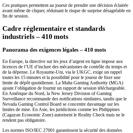
Ces pratiques permettent au joueur de prendre une décision éclairée
avant même de cliquer, réduisant le risque de surprise désagréable en
fin de session.
Cadre réglementaire et standards
industriels – 410 mots
Panorama des exigences légales – 410 mots
En Europe, la directive sur les jeux d’argent en ligne impose aux
licences de l’UE d’inclure des mécanismes de contrôle du temps et
de la dépense. Le Royaume‑Uni, via le UKGC, exige un rappel
toutes les 15 minutes et la possibilité pour le joueur de fixer une
limite de dépôt quotidienne. La Malta Gaming Authority (MGA)
ajoute l’obligation de fournir un rapport de session téléchargeable.
En Amérique du Nord, la New Jersey Division of Gaming
Surveillance recommande des notifications similaires, tandis que le
Nevada Gaming Control Board se concentre davantage sur les
limites de mise. En Asie, les juridictions comme les Philippines
(Cagayan Economic Zone) autorisent le Reality Check mais ne le
rendent pas obligatoire.
Les normes ISO/IEC 27001 garantissent la sécurité des données