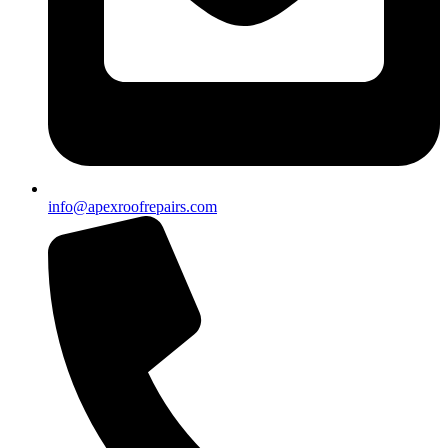
info@apexroofrepairs.com