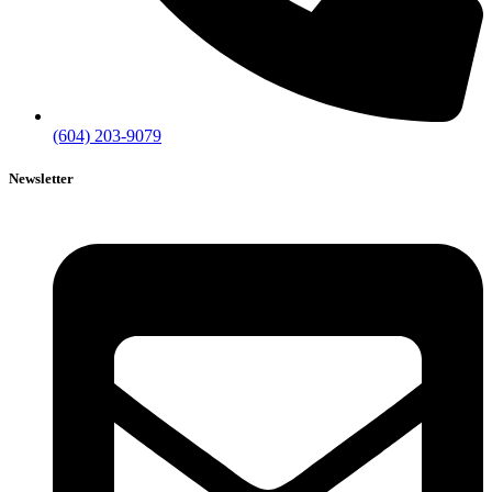
(604) 203-9079
Newsletter