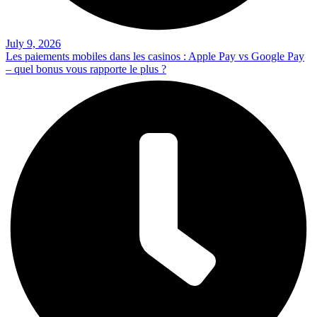
July 9, 2026
Les paiements mobiles dans les casinos : Apple Pay vs Google Pay
– quel bonus vous rapporte le plus ?