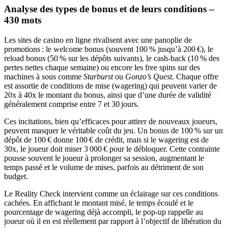
Analyse des types de bonus et de leurs conditions –
430 mots
Les sites de casino en ligne rivalisent avec une panoplie de
promotions : le welcome bonus (souvent 100 % jusqu’à 200 €), le
reload bonus (50 % sur les dépôts suivants), le cash‑back (10 % des
pertes nettes chaque semaine) ou encore les free spins sur des
machines à sous comme
Starburst
ou
Gonzo’s Quest
. Chaque offre
est assortie de conditions de mise (wagering) qui peuvent varier de
20x à 40x le montant du bonus, ainsi que d’une durée de validité
généralement comprise entre 7 et 30 jours.
Ces incitations, bien qu’efficaces pour attirer de nouveaux joueurs,
peuvent masquer le véritable coût du jeu. Un bonus de 100 % sur un
dépôt de 100 € donne 100 € de crédit, mais si le wagering est de
30x, le joueur doit miser 3 000 € pour le débloquer. Cette contrainte
pousse souvent le joueur à prolonger sa session, augmentant le
temps passé et le volume de mises, parfois au détriment de son
budget.
Le Reality Check intervient comme un éclairage sur ces conditions
cachées. En affichant le montant misé, le temps écoulé et le
pourcentage de wagering déjà accompli, le pop‑up rappelle au
joueur où il en est réellement par rapport à l’objectif de libération du