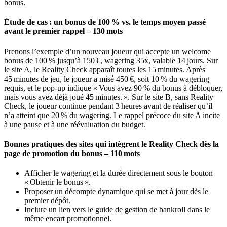
bonus.
Étude de cas : un bonus de 100 % vs. le temps moyen passé
avant le premier rappel – 130 mots
Prenons l’exemple d’un nouveau joueur qui accepte un welcome
bonus de 100 % jusqu’à 150 €, wagering 35x, valable 14 jours. Sur
le site A, le Reality Check apparaît toutes les 15 minutes. Après
45 minutes de jeu, le joueur a misé 450 €, soit 10 % du wagering
requis, et le pop‑up indique « Vous avez 90 % du bonus à débloquer,
mais vous avez déjà joué 45 minutes. ». Sur le site B, sans Reality
Check, le joueur continue pendant 3 heures avant de réaliser qu’il
n’a atteint que 20 % du wagering. Le rappel précoce du site A incite
à une pause et à une réévaluation du budget.
Bonnes pratiques des sites qui intègrent le Reality Check dès la
page de promotion du bonus – 110 mots
Afficher le wagering et la durée directement sous le bouton
« Obtenir le bonus ».
Proposer un décompte dynamique qui se met à jour dès le
premier dépôt.
Inclure un lien vers le guide de gestion de bankroll dans le
même encart promotionnel.