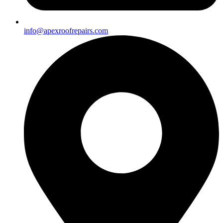
info@apexroofrepairs.com