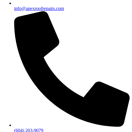
info@apexroofrepairs.com
(604) 203-9079