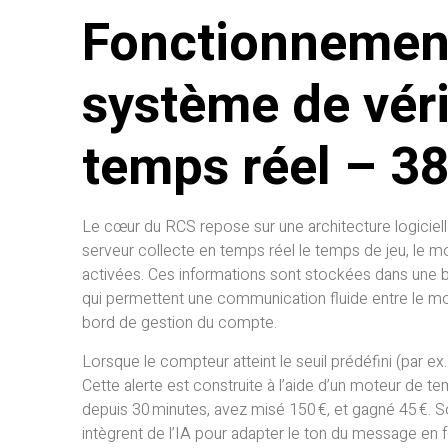
Fonctionnemen
système de véri
temps réel – 3
Le cœur du RCS repose sur une architecture logiciell
serveur collecte en temps réel le temps de jeu, le mo
activées. Ces informations sont stockées dans une
qui permettent une communication fluide entre le mo
bord de gestion du compte.
Lorsque le compteur atteint le seuil prédéfini (par ex
Cette alerte est construite à l’aide d’un moteur de tem
depuis 30 minutes, avez misé 150 €, et gagné 45 €. So
intègrent de l’IA pour adapter le ton du message en fo