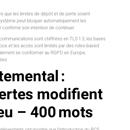
.
e que les limites de dépôt et de perte soient
le système peut bloquer automatiquement les
r confirme son intention de continuer.
 communications sont chiffrées en TLS 1.3, les bases
os et les accès sont limités par des roles‑based
galement se conformer au RGPD en Europe,
nées.
emental :
ertes modifient
jeu – 400 mots
ndépendants ont montré que l’introduction du RCS