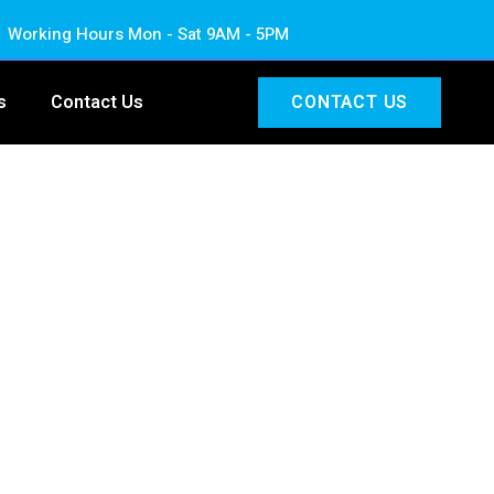
Working Hours Mon - Sat 9AM - 5PM
s
Contact Us
CONTACT US
MPS
S