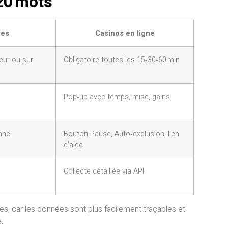
120 mots
res
Casinos en ligne
eur ou sur
Obligatoire toutes les 15‑30‑60 min
Pop‑up avec temps, mise, gains
nnel
Bouton Pause, Auto‑exclusion, lien
d’aide
Collecte détaillée via API
es, car les données sont plus facilement traçables et
.