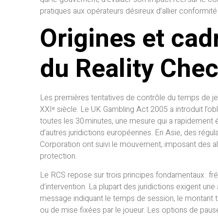
pratiques aux opérateurs désireux d’allier conformité e
Origines et cad
du Reality Che
Les premières tentatives de contrôle du temps de je
XXIᵉ siècle. Le UK Gambling Act 2005 a introduit l’obl
toutes les 30 minutes, une mesure qui a rapidement 
d’autres juridictions européennes. En Asie, des ré
Corporation ont suivi le mouvement, imposant des ale
protection.
Le RCS repose sur trois principes fondamentaux : fré
d’intervention. La plupart des juridictions exigent une
message indiquant le temps de session, le montant to
ou de mise fixées par le joueur. Les options de pause