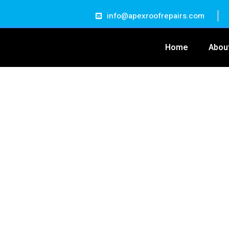
info@apexroofrepairs.com
Home
Abou
VÉ