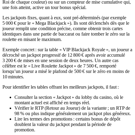
Roi de chaque couleur) ou sur un compteur de mise cumulative qui,
une fois atteint, active un tour bonus spécial.
Les jackpots fixes, quant à eux, sont pré‑déterminés (par exemple
5 000 € pour le « Mega Blackjack »). Ils sont déclenchés dès que le
joueur remplit une condition précise, comme obtenir trois cartes
identiques dans une partie de baccarat ou faire tomber le zéro sur la
roulette en misant le maximum.
Exemple concret : sur la table « VIP Blackjack Royale », un joueur a
décroché un jackpot progressif de 12 800 € après avoir accumulé
3 200 € de mises en une session de deux heures. Un autre cas
célèbre est le « Live Roulette Jackpot » de 7 500 €, remporté
lorsqu’un joueur a misé le plafond de 500 € sur le zéro en moins de
10 minutes.
Pour identifier les tables offrant les meilleurs jackpots, il faut :
Consulter la section « Jackpot » du lobby du casino, où le
montant actuel est affiché en temps réel.
Vérifier le RTP (Retour au Joueur) de la variante ; un RTP de
98 % ou plus indique généralement un jackpot plus généreux.
Lire les termes des promotions : certains bonus de dépôt
doublent la valeur du jackpot pendant la période de
promotion.