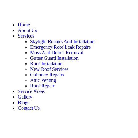
Home
About Us
Services
Skylight Repairs And Installation
Emergency Roof Leak Repairs
Moss And Debris Removal
Gutter Guard Installation
Roof Installation
New Roof Services
Chimney Repairs
Attic Venting
Roof Repair
Service Areas
Gallery
Blogs
Contact Us