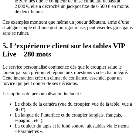
le zéro dès que le compteur de mise cumulatif dépassait
2 000 €, elle a décroché un jackpot fixe de 6 500 € en moins
de deux heures.
Ces exemples montrent que même un joueur débutant, armé d’une
stratégie simple et d’une gestion rigoureuse, peut viser les gros gains
sans se ruiner.
5. L’expérience client sur les tables VIP
Live – 280 mots
Le service personnalisé commence dès que le croupier salue le
joueur par son prénom et répond aux questions via le chat intégré.
Cette interaction crée un climat de confiance, essentiel pour un
novice qui peut douter de ses décisions.
Les options de personnalisation incluent :
Le choix de la caméra (vue du croupier, vue de la table, vue à
360°).
La langue de l’interface et du croupier (anglais, français,
espagnol, etc.).
La couleur du tapis et le fond sonore, ajustables via le menu
« Paramètres ».