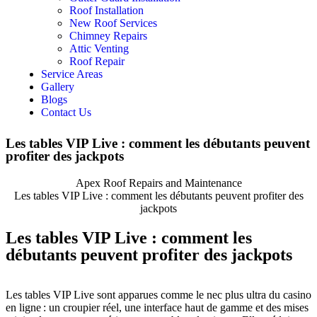
Roof Installation
New Roof Services
Chimney Repairs
Attic Venting
Roof Repair
Service Areas
Gallery
Blogs
Contact Us
Les tables VIP Live : comment les débutants peuvent
profiter des jackpots
Apex Roof Repairs and Maintenance
Les tables VIP Live : comment les débutants peuvent profiter des
jackpots
Les tables VIP Live : comment les
débutants peuvent profiter des jackpots
Les tables VIP Live sont apparues comme le nec plus ultra du casino
en ligne : un croupier réel, une interface haut de gamme et des mises