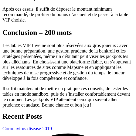
Après ces essais, il suffit de déposer le montant minimum
recommandé, de profiter du bonus d’accueil et de passer à la table
VIP choisie.
Conclusion – 200 mots
Les tables VIP Live ne sont plus réservées aux gros joueurs : avec
une bonne préparation, une gestion prudente de la bankroll et les
stratégies présentées, même un débutant peut viser les jackpots les
plus alléchants. En choisissant une plateforme fiable, en s’appuyant
sur les ressources de sites comme Mapsme et en appliquant les
techniques de mise progressive et de gestion du temps, le joueur
développe à la fois compétence et confiance.
Il suffit maintenant de mettre en pratique ces conseils, de tester les
tables en mode sandbox, puis de s’installer confortablement devant
le croupier. Les jackpots VIP attendent ceux qui savent allier
prudence et audace. Bonne chance et bon jeu !
Recent Posts
Coronavirus disease 2019