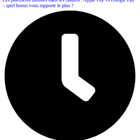
– quel bonus vous rapporte le plus ?