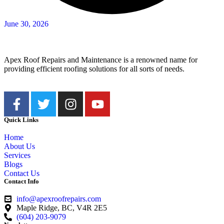
June 30, 2026
Apex Roof Repairs and Maintenance is a renowned name for
providing efficient roofing solutions for all sorts of needs.
Quick Links
Home
About Us
Services
Blogs
Contact Us
Contact Info
info@apexroofrepairs.com
Maple Ridge, BC, V4R 2E5
(604) 203-9079