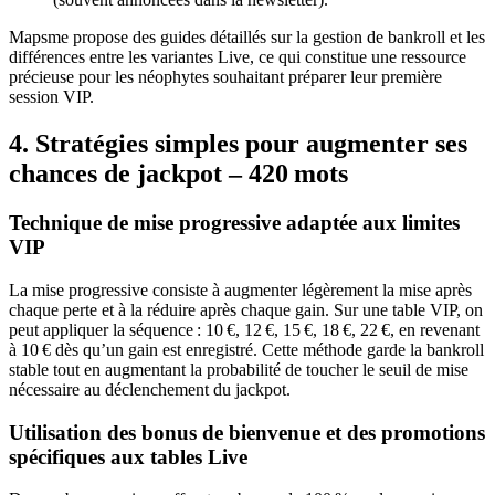
Mapsme propose des guides détaillés sur la gestion de bankroll et les
différences entre les variantes Live, ce qui constitue une ressource
précieuse pour les néophytes souhaitant préparer leur première
session VIP.
4. Stratégies simples pour augmenter ses
chances de jackpot – 420 mots
Technique de mise progressive adaptée aux limites
VIP
La mise progressive consiste à augmenter légèrement la mise après
chaque perte et à la réduire après chaque gain. Sur une table VIP, on
peut appliquer la séquence : 10 €, 12 €, 15 €, 18 €, 22 €, en revenant
à 10 € dès qu’un gain est enregistré. Cette méthode garde la bankroll
stable tout en augmentant la probabilité de toucher le seuil de mise
nécessaire au déclenchement du jackpot.
Utilisation des bonus de bienvenue et des promotions
spécifiques aux tables Live