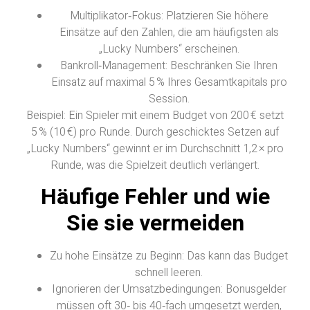
Multiplikator‑Fokus: Platzieren Sie höhere
Einsätze auf den Zahlen, die am häufigsten als
„Lucky Numbers“ erscheinen.
Bankroll‑Management: Beschränken Sie Ihren
Einsatz auf maximal 5 % Ihres Gesamtkapitals pro
Session.
Beispiel: Ein Spieler mit einem Budget von 200 € setzt
5 % (10 €) pro Runde. Durch geschicktes Setzen auf
„Lucky Numbers“ gewinnt er im Durchschnitt 1,2 × pro
Runde, was die Spielzeit deutlich verlängert.
Häufige Fehler und wie
Sie sie vermeiden
Zu hohe Einsätze zu Beginn: Das kann das Budget
schnell leeren.
Ignorieren der Umsatzbedingungen: Bonusgelder
müssen oft 30‑ bis 40‑fach umgesetzt werden,