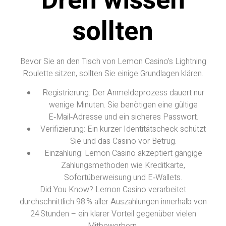
Dreh wissen
sollten
Bevor Sie an den Tisch von Lemon Casino’s Lightning
Roulette sitzen, sollten Sie einige Grundlagen klären.
Registrierung: Der Anmeldeprozess dauert nur
wenige Minuten. Sie benötigen eine gültige
E‑Mail‑Adresse und ein sicheres Passwort.
Verifizierung: Ein kurzer Identitätscheck schützt
Sie und das Casino vor Betrug.
Einzahlung: Lemon Casino akzeptiert gängige
Zahlungsmethoden wie Kreditkarte,
Sofortüberweisung und E‑Wallets.
Did You Know? Lemon Casino verarbeitet
durchschnittlich 98 % aller Auszahlungen innerhalb von
24 Stunden – ein klarer Vorteil gegenüber vielen