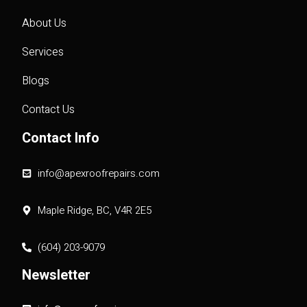
About Us
Services
Blogs
Contact Us
Contact Info
info@apexroofrepairs.com
Maple Ridge, BC, V4R 2E5
(604) 203-9079
Newsletter