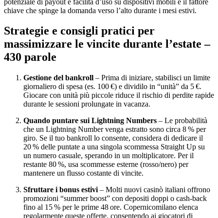
potenziale di payout e facilità d’uso su dispositivi mobili è il fattore
chiave che spinge la domanda verso l’alto durante i mesi estivi.
Strategie e consigli pratici per
massimizzare le vincite durante l’estate –
430 parole
Gestione del bankroll
– Prima di iniziare, stabilisci un limite
giornaliero di spesa (es. 100 €) e dividilo in “unità” da 5 €.
Giocare con unità più piccole riduce il rischio di perdite rapide
durante le sessioni prolungate in vacanza.
Quando puntare sui Lightning Numbers
– Le probabilità
che un Lightning Number venga estratto sono circa 8 % per
giro. Se il tuo bankroll lo consente, considera di dedicare il
20 % delle puntate a una singola scommessa Straight Up su
un numero casuale, sperando in un moltiplicatore. Per il
restante 80 %, usa scommesse esterne (rosso/nero) per
mantenere un flusso costante di vincite.
Sfruttare i bonus estivi
– Molti nuovi casinò italiani offrono
promozioni “summer boost” con depositi doppi o cash‑back
fino al 15 % per le prime 48 ore. Copernicomilano elenca
regolarmente queste offerte, consentendo ai giocatori di