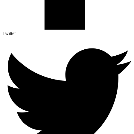
Twitter