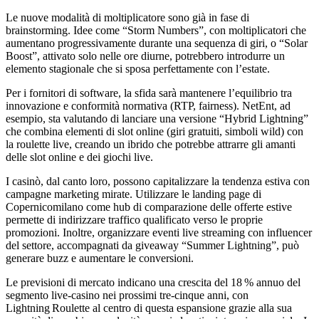
Le nuove modalità di moltiplicatore sono già in fase di
brainstorming. Idee come “Storm Numbers”, con moltiplicatori che
aumentano progressivamente durante una sequenza di giri, o “Solar
Boost”, attivato solo nelle ore diurne, potrebbero introdurre un
elemento stagionale che si sposa perfettamente con l’estate.
Per i fornitori di software, la sfida sarà mantenere l’equilibrio tra
innovazione e conformità normativa (RTP, fairness). NetEnt, ad
esempio, sta valutando di lanciare una versione “Hybrid Lightning”
che combina elementi di slot online (giri gratuiti, simboli wild) con
la roulette live, creando un ibrido che potrebbe attrarre gli amanti
delle slot online e dei giochi live.
I casinò, dal canto loro, possono capitalizzare la tendenza estiva con
campagne marketing mirate. Utilizzare le landing page di
Copernicomilano come hub di comparazione delle offerte estive
permette di indirizzare traffico qualificato verso le proprie
promozioni. Inoltre, organizzare eventi live streaming con influencer
del settore, accompagnati da giveaway “Summer Lightning”, può
generare buzz e aumentare le conversioni.
Le previsioni di mercato indicano una crescita del 18 % annuo del
segmento live‑casino nei prossimi tre‑cinque anni, con
Lightning Roulette al centro di questa espansione grazie alla sua