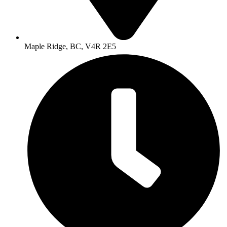
Maple Ridge, BC, V4R 2E5