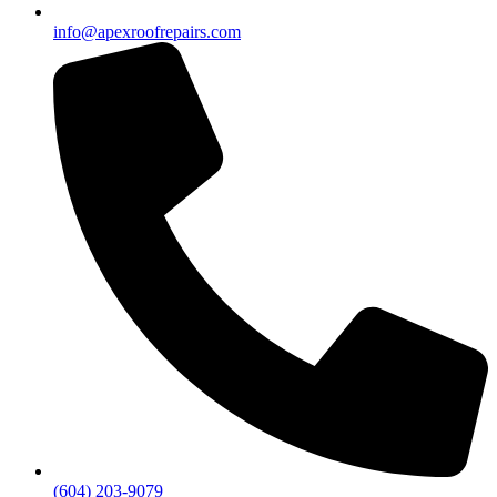
info@apexroofrepairs.com
(604) 203-9079