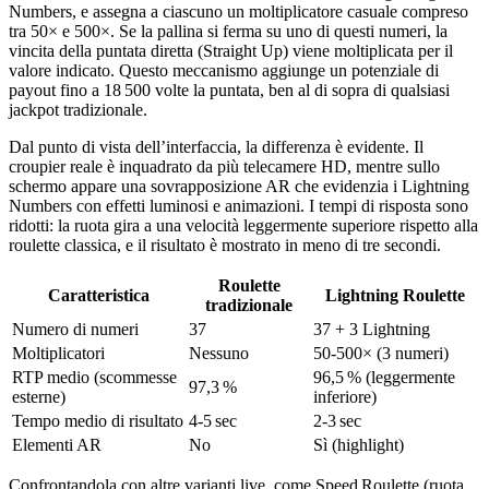
Numbers, e assegna a ciascuno un moltiplicatore casuale compreso
tra 50× e 500×. Se la pallina si ferma su uno di questi numeri, la
vincita della puntata diretta (Straight Up) viene moltiplicata per il
valore indicato. Questo meccanismo aggiunge un potenziale di
payout fino a 18 500 volte la puntata, ben al di sopra di qualsiasi
jackpot tradizionale.
Dal punto di vista dell’interfaccia, la differenza è evidente. Il
croupier reale è inquadrato da più telecamere HD, mentre sullo
schermo appare una sovrapposizione AR che evidenzia i Lightning
Numbers con effetti luminosi e animazioni. I tempi di risposta sono
ridotti: la ruota gira a una velocità leggermente superiore rispetto alla
roulette classica, e il risultato è mostrato in meno di tre secondi.
Roulette
Caratteristica
Lightning Roulette
tradizionale
Numero di numeri
37
37 + 3 Lightning
Moltiplicatori
Nessuno
50‑500× (3 numeri)
RTP medio (scommesse
96,5 % (leggermente
97,3 %
esterne)
inferiore)
Tempo medio di risultato
4‑5 sec
2‑3 sec
Elementi AR
No
Sì (highlight)
Confrontandola con altre varianti live, come Speed Roulette (ruota