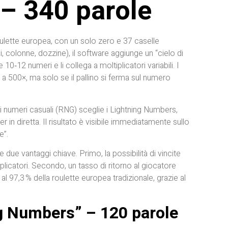
– 340 parole
roulette europea, con un solo zero e 37 caselle
rni, colonne, dozzine), il software aggiunge un “cielo di
10‑12 numeri e li collega a moltiplicatori variabili. I
 a 500×, ma solo se il pallino si ferma sul numero
di numeri casuali (RNG) sceglie i Lightning Numbers,
er in diretta. Il risultato è visibile immediatamente sullo
e”.
e due vantaggi chiave. Primo, la possibilità di vincite
icatori. Secondo, un tasso di ritorno al giocatore
al 97,3 % della roulette europea tradizionale, grazie al
ing Numbers” – 120 parole