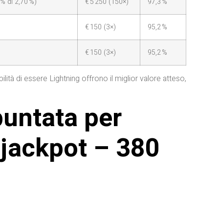
 % di 2,70 %)
€ 5 250 (150×)
97,3 %
€ 150 (3×)
95,2 %
€ 150 (3×)
95,2 %
ilità di essere Lightning offrono il miglior valore atteso,
puntata per
 jackpot – 380