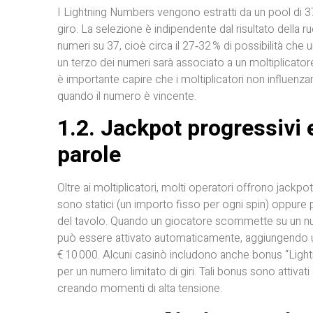
I Lightning Numbers vengono estratti da un pool d
giro. La selezione è indipendente dal risultato della 
numeri su 37, cioè circa il 27‑32 % di possibilità che 
un terzo dei numeri sarà associato a un moltiplicatore
è importante capire che i moltiplicatori non influenzan
quando il numero è vincente.
1.2. Jackpot progressivi 
parole
Oltre ai moltiplicatori, molti operatori offrono jackpo
sono statici (un importo fisso per ogni spin) oppure 
del tavolo. Quando un giocatore scommette su un nume
può essere attivato automaticamente, aggiungendo un
€ 10 000. Alcuni casinò includono anche bonus “Lightn
per un numero limitato di giri. Tali bonus sono attivati 
creando momenti di alta tensione.