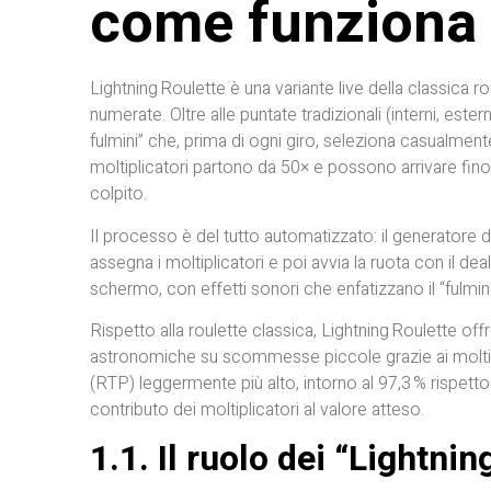
come funziona 
Lightning Roulette è una variante live della classica 
numerate. Oltre alle puntate tradizionali (interni, este
fulmini” che, prima di ogni giro, seleziona casualmente 
moltiplicatori partono da 50× e possono arrivare fino
colpito.
Il processo è del tutto automatizzato: il generatore 
assegna i moltiplicatori e poi avvia la ruota con il deal
schermo, con effetti sonori che enfatizzano il “fulmin
Rispetto alla roulette classica, Lightning Roulette offr
astronomiche su scommesse piccole grazie ai moltipl
(RTP) leggermente più alto, intorno al 97,3 % rispetto 
contributo dei moltiplicatori al valore atteso.
1.1. Il ruolo dei “Lightn