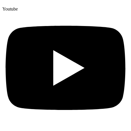
Youtube