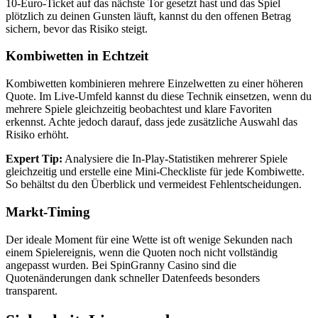
10‑Euro‑Ticket auf das nächste Tor gesetzt hast und das Spiel
plötzlich zu deinen Gunsten läuft, kannst du den offenen Betrag
sichern, bevor das Risiko steigt.
Kombiwetten in Echtzeit
Kombiwetten kombinieren mehrere Einzelwetten zu einer höheren
Quote. Im Live‑Umfeld kannst du diese Technik einsetzen, wenn du
mehrere Spiele gleichzeitig beobachtest und klare Favoriten
erkennst. Achte jedoch darauf, dass jede zusätzliche Auswahl das
Risiko erhöht.
Expert Tip:
Analysiere die In‑Play‑Statistiken mehrerer Spiele
gleichzeitig und erstelle eine Mini‑Checkliste für jede Kombiwette.
So behältst du den Überblick und vermeidest Fehlentscheidungen.
Markt‑Timing
Der ideale Moment für eine Wette ist oft wenige Sekunden nach
einem Spielereignis, wenn die Quoten noch nicht vollständig
angepasst wurden. Bei SpinGranny Casino sind die
Quotenänderungen dank schneller Datenfeeds besonders
transparent.