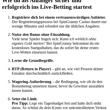
Wie du als Anfänger sicher und
erfolgreich ins Live‑Betting startest
Registriere dich bei einem vertrauenswürdigen Anbieter.
Der Registrierungsprozess bei SpinGranny Casino dauert nur
wenige Minuten und erfordert nur die üblichen Angaben.
Nutze den Bonus ohne Einzahlung.
Viele neue Spieler fragen sich:
Kann ich wirklich ohne
eigenes Geld starten?
Bei SpinGranny bekommst du ein
kostenloses Startguthaben, das du sofort für deine ersten
Live‑Wetten einsetzen kannst.
Lerne die Grundbegriffe.
RTP (Return to Player)
– gibt an, wie viel Prozent deiner
Einsätze durchschnittlich zurückfließen.
Wagering‑Anforderung
– die Bedingung, wie oft du den
Bonusbetrag umsetzen musst, bevor du Gewinne auszahlen
lassen kannst.
Setze ein Limit.
Pro Tipp:
Lege ein Tagesbudget fest und halte dich strikt
daran. So schützt du dein Konto vor unkontrolliertem Verlust.