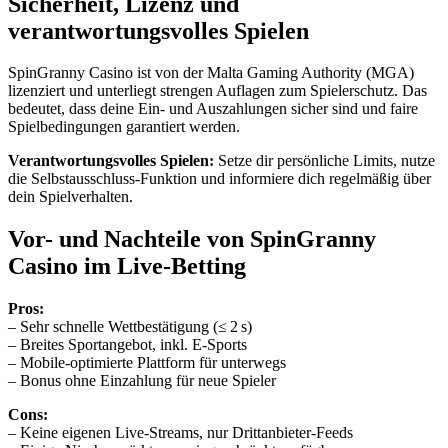
Sicherheit, Lizenz und
verantwortungsvolles Spielen
SpinGranny Casino ist von der Malta Gaming Authority (MGA)
lizenziert und unterliegt strengen Auflagen zum Spielerschutz. Das
bedeutet, dass deine Ein- und Auszahlungen sicher sind und faire
Spielbedingungen garantiert werden.
Verantwortungsvolles Spielen:
Setze dir persönliche Limits, nutze
die Selbstausschluss‑Funktion und informiere dich regelmäßig über
dein Spielverhalten.
Vor- und Nachteile von SpinGranny
Casino im Live‑Betting
Pros:
– Sehr schnelle Wettbestätigung (≤ 2 s)
– Breites Sportangebot, inkl. E‑Sports
– Mobile‑optimierte Plattform für unterwegs
– Bonus ohne Einzahlung für neue Spieler
Cons:
– Keine eigenen Live‑Streams, nur Drittanbieter‑Feeds