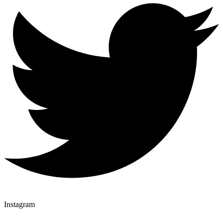
Instagram