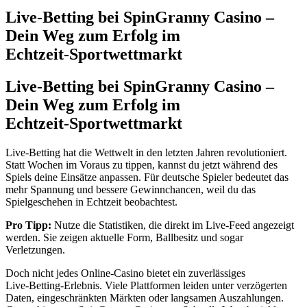
Live‑Betting bei SpinGranny Casino –
Dein Weg zum Erfolg im
Echtzeit‑Sportwettmarkt
Live‑Betting bei SpinGranny Casino –
Dein Weg zum Erfolg im
Echtzeit‑Sportwettmarkt
Live‑Betting hat die Wettwelt in den letzten Jahren revolutioniert.
Statt Wochen im Voraus zu tippen, kannst du jetzt während des
Spiels deine Einsätze anpassen. Für deutsche Spieler bedeutet das
mehr Spannung und bessere Gewinnchancen, weil du das
Spielgeschehen in Echtzeit beobachtest.
Pro Tipp:
Nutze die Statistiken, die direkt im Live‑Feed angezeigt
werden. Sie zeigen aktuelle Form, Ballbesitz und sogar
Verletzungen.
Doch nicht jedes Online‑Casino bietet ein zuverlässiges
Live‑Betting-Erlebnis. Viele Plattformen leiden unter verzögerten
Daten, eingeschränkten Märkten oder langsamen Auszahlungen.