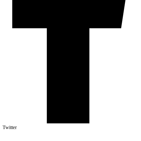
Twitter