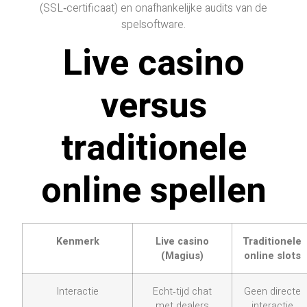
(SSL‑certificaat) en onafhankelijke audits van de
spelsoftware.
Live casino
versus
traditionele
online spellen
Kenmerk
Live casino
Traditionele
(Magius)
online slots
Interactie
Echt‑tijd chat
Geen directe
met dealers
interactie