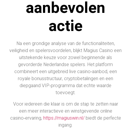
aanbevolen
actie
Na een grondige analyse van de functionaliteiten,
veiligheid en spelersvoordelen, blijkt Magius Casino een
uitstekende keuze voor zowel beginnende als
gevorderde Nederlandse spelers. Het platform
combineert een uitgebreid live casino‑aanbod, een
royale bonusstructuur, cryptobetalingen en een
diepgaand VIP‑programma dat echte waarde
toevoegt.
Voor iedereen die klaar is om de stap te zetten naar
een meer interactieve en winstgevende online
casino‑ervaring,
https://magiuswin.nl/
biedt de perfecte
ingang.