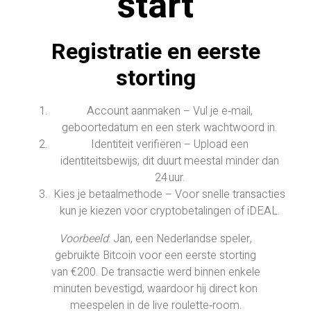
start
Registratie en eerste
storting
Account aanmaken – Vul je e‑mail,
geboortedatum en een sterk wachtwoord in.
Identiteit verifiëren – Upload een
identiteitsbewijs; dit duurt meestal minder dan
24 uur.
Kies je betaalmethode – Voor snelle transacties
kun je kiezen voor cryptobetalingen of iDEAL.
Voorbeeld
: Jan, een Nederlandse speler,
gebruikte Bitcoin voor een eerste storting
van €200. De transactie werd binnen enkele
minuten bevestigd, waardoor hij direct kon
meespelen in de live roulette‑room.