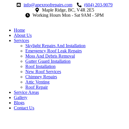
Skip
info@apexroofrepairs.com
(604) 203-9079
to
Maple Ridge, BC, V4R 2E5
content
Working Hours Mon - Sat 9AM - 5PM
Home
About Us
Services
Skylight Repairs And Installation
Emergency Roof Leak Repairs
Moss And Debris Removal
Gutter Guard Installation
Roof Installation
New Roof Services
Chimney Repairs
Attic Venting
Roof Repair
Service Areas
Gallery
Blogs
Contact Us