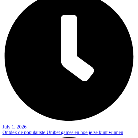
July 1, 2026
Ontdek de populairste Unibet games en hoe je ze kunt winnen