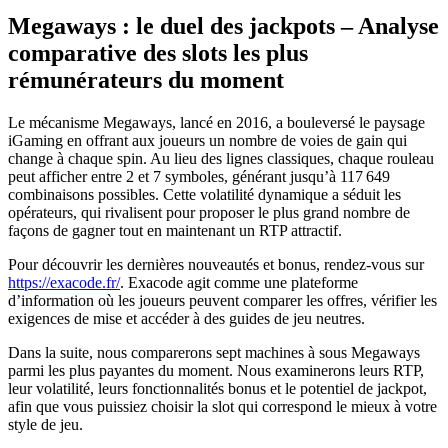
Megaways : le duel des jackpots – Analyse
comparative des slots les plus
rémunérateurs du moment
Le mécanisme Megaways, lancé en 2016, a bouleversé le paysage
iGaming en offrant aux joueurs un nombre de voies de gain qui
change à chaque spin. Au lieu des lignes classiques, chaque rouleau
peut afficher entre 2 et 7 symboles, générant jusqu’à 117 649
combinaisons possibles. Cette volatilité dynamique a séduit les
opérateurs, qui rivalisent pour proposer le plus grand nombre de
façons de gagner tout en maintenant un RTP attractif.
Pour découvrir les dernières nouveautés et bonus, rendez‑vous sur
https://exacode.fr/
. Exacode agit comme une plateforme
d’information où les joueurs peuvent comparer les offres, vérifier les
exigences de mise et accéder à des guides de jeu neutres.
Dans la suite, nous comparerons sept machines à sous Megaways
parmi les plus payantes du moment. Nous examinerons leurs RTP,
leur volatilité, leurs fonctionnalités bonus et le potentiel de jackpot,
afin que vous puissiez choisir la slot qui correspond le mieux à votre
style de jeu.