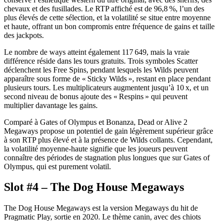
chevaux et des fusillades. Le RTP affiché est de 96,8 %, l’un des
plus élevés de cette sélection, et la volatilité se situe entre moyenne
et haute, offrant un bon compromis entre fréquence de gains et taille
des jackpots.
Le nombre de ways atteint également 117 649, mais la vraie
différence réside dans les tours gratuits. Trois symboles Scatter
déclenchent les Free Spins, pendant lesquels les Wilds peuvent
apparaître sous forme de « Sticky Wilds », restant en place pendant
plusieurs tours. Les multiplicateurs augmentent jusqu’à 10 x, et un
second niveau de bonus ajoute des « Respins » qui peuvent
multiplier davantage les gains.
Comparé à Gates of Olympus et Bonanza, Dead or Alive 2
Megaways propose un potentiel de gain légèrement supérieur grâce
à son RTP plus élevé et à la présence de Wilds collants. Cependant,
la volatilité moyenne‑haute signifie que les joueurs peuvent
connaître des périodes de stagnation plus longues que sur Gates of
Olympus, qui est purement volatil.
Slot #4 – The Dog House Megaways
The Dog House Megaways est la version Megaways du hit de
Pragmatic Play, sortie en 2020. Le thème canin, avec des chiots