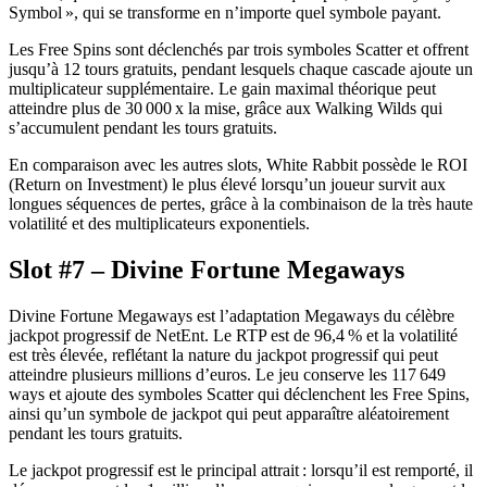
Symbol », qui se transforme en n’importe quel symbole payant.
Les Free Spins sont déclenchés par trois symboles Scatter et offrent
jusqu’à 12 tours gratuits, pendant lesquels chaque cascade ajoute un
multiplicateur supplémentaire. Le gain maximal théorique peut
atteindre plus de 30 000 x la mise, grâce aux Walking Wilds qui
s’accumulent pendant les tours gratuits.
En comparaison avec les autres slots, White Rabbit possède le ROI
(Return on Investment) le plus élevé lorsqu’un joueur survit aux
longues séquences de pertes, grâce à la combinaison de la très haute
volatilité et des multiplicateurs exponentiels.
Slot #7 – Divine Fortune Megaways
Divine Fortune Megaways est l’adaptation Megaways du célèbre
jackpot progressif de NetEnt. Le RTP est de 96,4 % et la volatilité
est très élevée, reflétant la nature du jackpot progressif qui peut
atteindre plusieurs millions d’euros. Le jeu conserve les 117 649
ways et ajoute des symboles Scatter qui déclenchent les Free Spins,
ainsi qu’un symbole de jackpot qui peut apparaître aléatoirement
pendant les tours gratuits.
Le jackpot progressif est le principal attrait : lorsqu’il est remporté, il