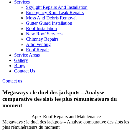
Services
Skylight Repairs And Installation
Emergency Roof Leak Repairs
Moss And Debris Removal
Gutter Guard Installation
Roof Installation
New Roof Services
Chimney Repairs
Attic Venting
Roof Repair
Service Areas
Gallery
Blogs
Contact Us
Contact us
Megaways : le duel des jackpots – Analyse
comparative des slots les plus rémunérateurs du
moment
Apex Roof Repairs and Maintenance
Megaways : le duel des jackpots – Analyse comparative des slots les
plus rémunérateurs du moment