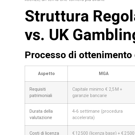
Struttura Rego
vs. UK Gambli
Processo di ottenimento 
Aspetto
MGA
Requisiti
Capitale minimo € 2,5 M +
patrimoniali
garanzie bancarie
Durata della
4‑6 settimane (procedura
valutazione
accelerata)
Costi di licenza
€ 12 500 (licenza base) + € 2 500