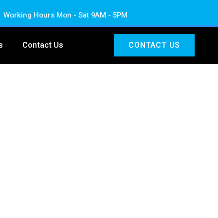
Working Hours Mon - Sat 9AM - 5PM
s
Contact Us
CONTACT US
OME
ONA