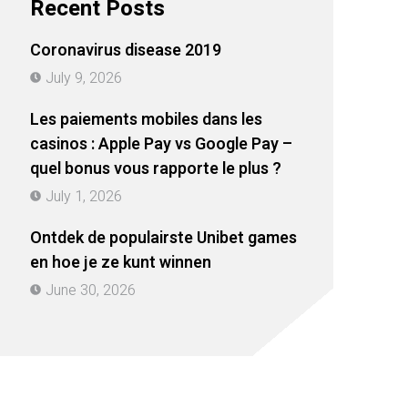
Recent Posts
Coronavirus disease 2019
July 9, 2026
Les paiements mobiles dans les
casinos : Apple Pay vs Google Pay –
quel bonus vous rapporte le plus ?
July 1, 2026
Ontdek de populairste Unibet games
en hoe je ze kunt winnen
June 30, 2026