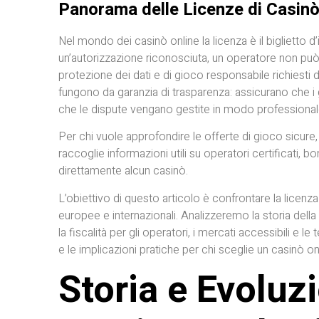
Panorama delle Licenze di Casinò
Nel mondo dei casinò online la licenza è il biglietto d
un’autorizzazione riconosciuta, un operatore non può d
protezione dei dati e di gioco responsabile richiesti da
fungono da garanzia di trasparenza: assicurano che i gi
che le dispute vengano gestite in modo professional
Per chi vuole approfondire le offerte di gioco sicure, 
raccoglie informazioni utili su operatori certificat
direttamente alcun casinò.
L’obiettivo di questo articolo è confrontare la licenz
europee e internazionali. Analizzeremo la storia della 
la fiscalità per gli operatori, i mercati accessibili e l
e le implicazioni pratiche per chi sceglie un casinò on
Storia e Evoluz