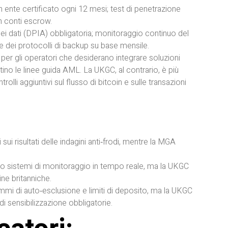
n ente certificato ogni 12 mesi; test di penetrazione
in conti escrow.
ei dati (DPIA) obbligatoria; monitoraggio continuo del
one dei protocolli di backup su base mensile.
 per gli operatori che desiderano integrare soluzioni
tino le linee guida AML. La UKGC, al contrario, è più
lli aggiuntivi sul flusso di bitcoin e sulle transazioni
ui risultati delle indagini anti‑frodi, mentre la MGA
zzano sistemi di monitoraggio in tempo reale, ma la UKGC
ine britanniche.
mmi di auto‑esclusione e limiti di deposito, ma la UKGC
 sensibilizzazione obbligatorie.