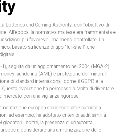
ty
 Lotteries and Gaming Authority, con l’obiettivo di
nline. All’epoca, la normativa maltese era frammentata e
iurisdizioni più favorevoli ma meno controllate. La
co, basato su licenze di tipo “full‑shelf” che
igitale.
GA‑1), seguita da un aggiornamento nel 2004 (MGA‑2)
ti‑money laundering (AML) e protezione dei minori. Il
one di standard internazionali come il GDPR e la
a. Questa evoluzione ha permesso a Malta di diventare
à di mercato con una vigilanza rigorosa.
lamentazione europea spingendo altre autorità a
n, ad esempio, ha adottato criteri di audit simili a
 giocatori. Inoltre, la presenza di un’autorità
 Europea a considerare una armonizzazione delle