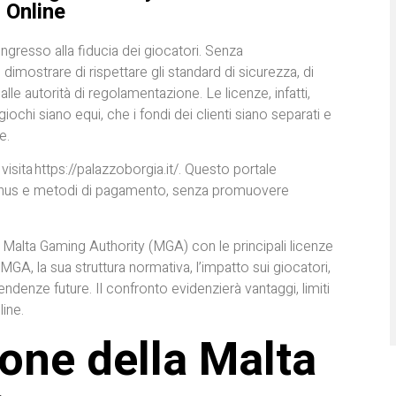
 Online
’ingresso alla fiducia dei giocatori. Senza
imostrare di rispettare gli standard di sicurezza, di
lle autorità di regolamentazione. Le licenze, infatti,
ochi siano equi, che i fondi dei clienti siano separati e
e.
visita https://palazzoborgia.it/. Questo portale
i, bonus e metodi di pagamento, senza promuovere
a Malta Gaming Authority (MGA) con le principali licenze
MGA, la sua struttura normativa, l’impatto sui giocatori,
e tendenze future. Il confronto evidenzierà vantaggi, limiti
line.
ione della Malta