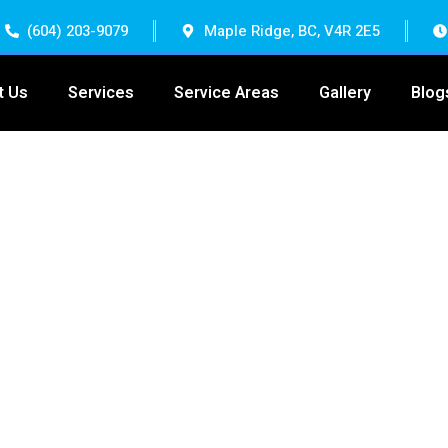
(604) 203-9079
Maple Ridge, BC, V4R 2E5
t Us
Services
Service Areas
Gallery
Blog
A VS. GLI ALTRI: C
LA MALTA GAMING
THORITY SI POSIZI