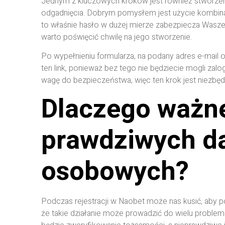
Jednym z kluczowych kroków jest również stworzenie 
odgadnięcia. Dobrym pomysłem jest użycie kombinacji
to właśnie hasło w dużej mierze zabezpiecza Wasz
warto poświęcić chwilę na jego stworzenie.
Po wypełnieniu formularza, na podany adres e-mail o
ten link, ponieważ bez tego nie będziecie mogli za
wagę do bezpieczeństwa, więc ten krok jest niezbę
Dlaczego ważne
prawdziwych d
osobowych?
Podczas rejestracji w Naobet może nas kusić, aby
że takie działanie może prowadzić do wielu proble