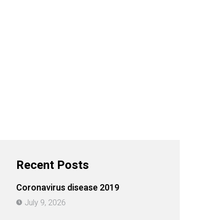
et
Recent Posts
Coronavirus disease 2019
July 9, 2026