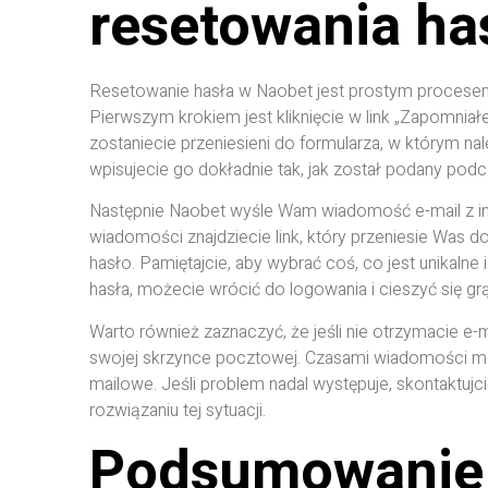
resetowania ha
Resetowanie hasła w Naobet jest prostym procesem
Pierwszym krokiem jest kliknięcie w link „Zapomniałe
zostaniecie przeniesieni do formularza, w którym nal
wpisujecie go dokładnie tak, jak został podany podcz
Następnie Naobet wyśle Wam wiadomość e-mail z ins
wiadomości znajdziecie link, który przeniesie Was d
hasło. Pamiętajcie, aby wybrać coś, co jest unikal
hasła, możecie wrócić do logowania i cieszyć się grą
Warto również zaznaczyć, że jeśli nie otrzymacie e-
swojej skrzynce pocztowej. Czasami wiadomości mo
mailowe. Jeśli problem nadal występuje, skontaktuj
rozwiązaniu tej sytuacji.
Podsumowanie 