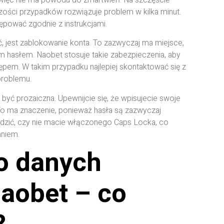
zości przypadków rozwiązuje problem w kilka minut.
tępować zgodnie z instrukcjami.
 jest zablokowanie konta. To zazwyczaj ma miejsce,
m hasłem. Naobet stosuje takie zabezpieczenia, aby
em. W takim przypadku najlepiej skontaktować się z
problemu.
ć prozaiczna. Upewnijcie się, że wpisujecie swoje
 To ma znaczenie, ponieważ hasła są zazwyczaj
awdzić, czy nie macie włączonego Caps Locka, co
niem.
o danych
aobet – co