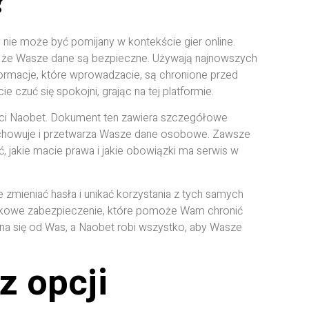
?
ie może być pomijany w kontekście gier online.
, że Wasze dane są bezpieczne. Używają najnowszych
nformacje, które wprowadzacie, są chronione przed
czuć się spokojni, grając na tej platformie.
ści Naobet. Dokument ten zawiera szczegółowe
zechowuje i przetwarza Wasze dane osobowe. Zawsze
 jakie macie prawa i jakie obowiązki ma serwis w
e zmieniać hasła i unikać korzystania z tych samych
atkowe zabezpieczenie, które pomoże Wam chronić
na się od Was, a Naobet robi wszystko, aby Wasze
z opcji