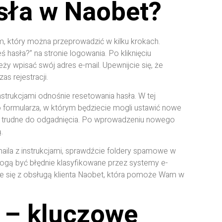
sła w Naobet?
, który można przeprowadzić w kilku krokach.
ś hasła?” na stronie logowania. Po kliknięciu
eży wpisać swój adres e-mail. Upewnijcie się, że
as rejestracji.
trukcjami odnośnie resetowania hasła. W tej
o formularza, w którym będziecie mogli ustawić nowe
ne i trudne do odgadnięcia. Po wprowadzeniu nowego
.
maila z instrukcjami, sprawdźcie foldery spamowe w
gą być błędnie klasyfikowane przez systemy e-
cie się z obsługą klienta Naobet, która pomoże Wam w
– kluczowe