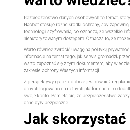
warto wiedzieć
Bezpieczeństwo danych osobowych to temat, który n
Naobet stosuje różne środki ochrony, aby zapewnić
technologii szyfrowania, co oznacza, że wszelkie i
nieautoryzowanym dostępem. Oznacza to, że możecie 
Warto również zwrócić uwagę na politykę prywatno
informacje na temat tego, jak serwis gromadzi, pr
warto zapoznać się z tym dokumentem, aby wiedzieć,
zakresie ochrony Waszych informacji.
Z perspektywy gracza, dobrze jest również regularni
danych logowania na różnych platformach. To dod
swoje konto. Pamiętajcie, że bezpieczeństwo zaczy
dane były bezpieczne.
Jak skorzystać 