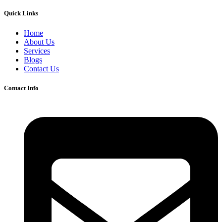
Quick Links
Home
About Us
Services
Blogs
Contact Us
Contact Info