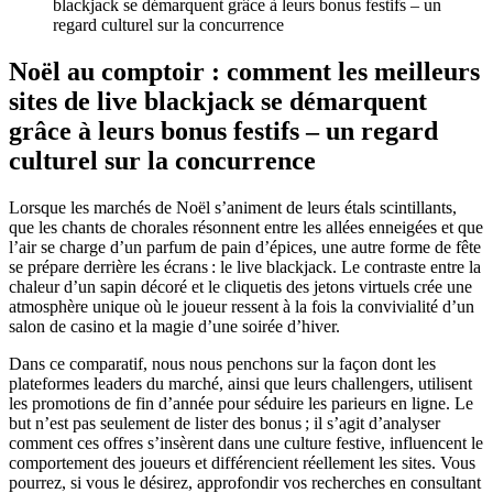
blackjack se démarquent grâce à leurs bonus festifs – un
regard culturel sur la concurrence
Noël au comptoir : comment les meilleurs
sites de live blackjack se démarquent
grâce à leurs bonus festifs – un regard
culturel sur la concurrence
Lorsque les marchés de Noël s’animent de leurs étals scintillants,
que les chants de chorales résonnent entre les allées enneigées et que
l’air se charge d’un parfum de pain d’épices, une autre forme de fête
se prépare derrière les écrans : le live blackjack. Le contraste entre la
chaleur d’un sapin décoré et le cliquetis des jetons virtuels crée une
atmosphère unique où le joueur ressent à la fois la convivialité d’un
salon de casino et la magie d’une soirée d’hiver.
Dans ce comparatif, nous nous penchons sur la façon dont les
plateformes leaders du marché, ainsi que leurs challengers, utilisent
les promotions de fin d’année pour séduire les parieurs en ligne. Le
but n’est pas seulement de lister des bonus ; il s’agit d’analyser
comment ces offres s’insèrent dans une culture festive, influencent le
comportement des joueurs et différencient réellement les sites. Vous
pourrez, si vous le désirez, approfondir vos recherches en consultant