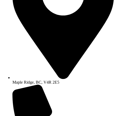
Maple Ridge, BC, V4R 2E5