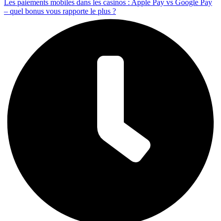
Les paiements mobiles dans les casinos : Apple Pay vs Google Pay
– quel bonus vous rapporte le plus ?