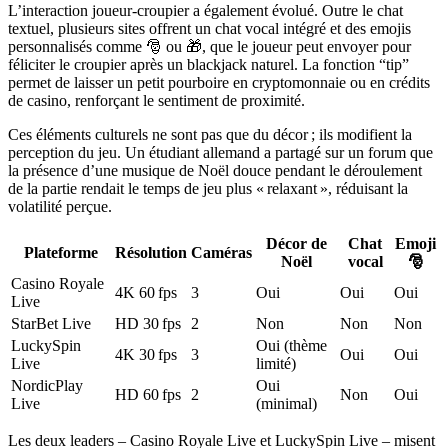
L’interaction joueur‑croupier a également évolué. Outre le chat
textuel, plusieurs sites offrent un chat vocal intégré et des emojis
personnalisés comme 🎅 ou 🎁, que le joueur peut envoyer pour
féliciter le croupier après un blackjack naturel. La fonction “tip”
permet de laisser un petit pourboire en cryptomonnaie ou en crédits
de casino, renforçant le sentiment de proximité.
Ces éléments culturels ne sont pas que du décor ; ils modifient la
perception du jeu. Un étudiant allemand a partagé sur un forum que
la présence d’une musique de Noël douce pendant le déroulement
de la partie rendait le temps de jeu plus « relaxant », réduisant la
volatilité perçue.
Décor de
Chat
Emoji
Plateforme
Résolution
Caméras
Noël
vocal
🎅
Casino Royale
4K 60 fps
3
Oui
Oui
Oui
Live
StarBet Live
HD 30 fps
2
Non
Non
Non
LuckySpin
Oui (thème
4K 30 fps
3
Oui
Oui
Live
limité)
NordicPlay
Oui
HD 60 fps
2
Non
Oui
Live
(minimal)
Les deux leaders – Casino Royale Live et LuckySpin Live – misent