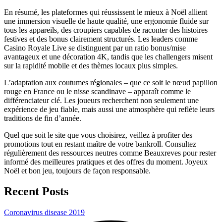
En résumé, les plateformes qui réussissent le mieux à Noël allient
une immersion visuelle de haute qualité, une ergonomie fluide sur
tous les appareils, des croupiers capables de raconter des histoires
festives et des bonus clairement structurés. Les leaders comme
Casino Royale Live se distinguent par un ratio bonus/mise
avantageux et une décoration 4K, tandis que les challengers misent
sur la rapidité mobile et des thèmes locaux plus simples.
L’adaptation aux coutumes régionales – que ce soit le nœud papillon
rouge en France ou le nisse scandinave – apparaît comme le
différenciateur clé. Les joueurs recherchent non seulement une
expérience de jeu fiable, mais aussi une atmosphère qui reflète leurs
traditions de fin d’année.
Quel que soit le site que vous choisirez, veillez à profiter des
promotions tout en restant maître de votre bankroll. Consultez
régulièrement des ressources neutres comme Beauxreves pour rester
informé des meilleures pratiques et des offres du moment. Joyeux
Noël et bon jeu, toujours de façon responsable.
Recent Posts
Coronavirus disease 2019