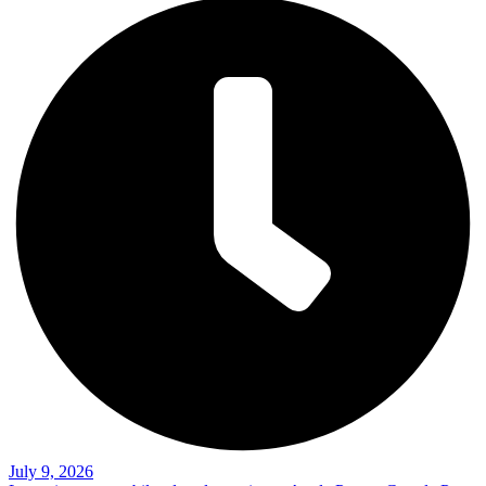
July 9, 2026