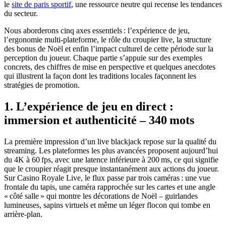
le
site de paris sportif
, une ressource neutre qui recense les tendances
du secteur.
Nous aborderons cinq axes essentiels : l’expérience de jeu,
l’ergonomie multi‑plateforme, le rôle du croupier live, la structure
des bonus de Noël et enfin l’impact culturel de cette période sur la
perception du joueur. Chaque partie s’appuie sur des exemples
concrets, des chiffres de mise en perspective et quelques anecdotes
qui illustrent la façon dont les traditions locales façonnent les
stratégies de promotion.
1. L’expérience de jeu en direct :
immersion et authenticité – 340 mots
La première impression d’un live blackjack repose sur la qualité du
streaming. Les plateformes les plus avancées proposent aujourd’hui
du 4K à 60 fps, avec une latence inférieure à 200 ms, ce qui signifie
que le croupier réagit presque instantanément aux actions du joueur.
Sur Casino Royale Live, le flux passe par trois caméras : une vue
frontale du tapis, une caméra rapprochée sur les cartes et une angle
« côté salle » qui montre les décorations de Noël – guirlandes
lumineuses, sapins virtuels et même un léger flocon qui tombe en
arrière‑plan.