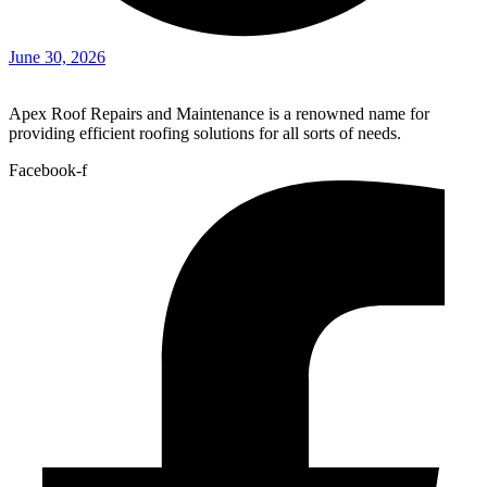
June 30, 2026
Apex Roof Repairs and Maintenance is a renowned name for
providing efficient roofing solutions for all sorts of needs.
Facebook-f