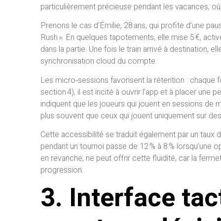
particulièrement précieuse pendant les vacances, où 
Prenons le cas d’Émilie, 28 ans, qui profite d’une pau
Rush ». En quelques tapotements, elle mise 5 €, act
dans la partie. Une fois le train arrivé à destination,
synchronisation cloud du compte.
Les micro‑sessions favorisent la rétention : chaque fo
section 4), il est incité à ouvrir l’app et à placer une
indiquent que les joueurs qui jouent en sessions de
plus souvent que ceux qui jouent uniquement sur de
Cette accessibilité se traduit également par un taux
pendant un tournoi passe de 12 % à 8 % lorsqu’une op
en revanche, ne peut offrir cette fluidité, car la ferm
progression.
3. Interface tact