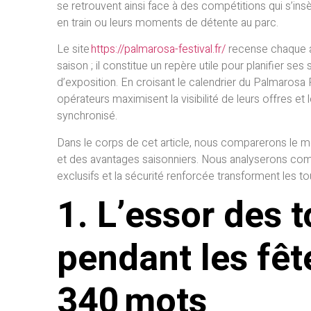
se retrouvent ainsi face à des compétitions qui s’insè
en train ou leurs moments de détente au parc.
Le site
https://palmarosa-festival.fr/
recense chaque an
saison ; il constitue un repère utile pour planifier se
d’exposition. En croisant le calendrier du Palmarosa 
opérateurs maximisent la visibilité de leurs offres et
synchronisé.
Dans le corps de cet article, nous comparerons le mob
et des avantages saisonniers. Nous analyserons comme
exclusifs et la sécurité renforcée transforment les t
1. L’essor des 
pendant les fêt
340 mots