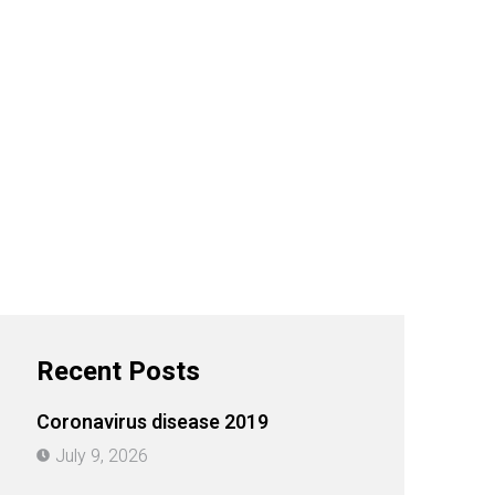
S
Pâques
Recent Posts
Coronavirus disease 2019
July 9, 2026