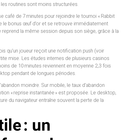
les routines sont moins structurées.
se café de 7 minutes pour rejoindre le tournoi « Rabbit
ive le bonus œuf d’or et se retrouve immédiatement
 elle reprend la même session depuis son siège, grâce à la
is qu’un joueur reçoit une notification push (voir
 petite mise. Les études internes de plusieurs casinos
 moins de 10 minutes reviennent en moyenne 2,3 fois
sktop pendant de longues périodes.
 d’abandon moindre. Sur mobile, le taux d’abandon
tion « reprise instantanée » est proposée. Le desktop,
eture du navigateur entraîne souvent la perte de la
ile : un