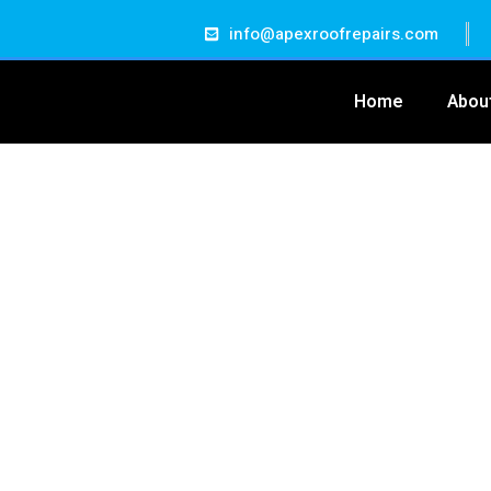
info@apexroofrepairs.com
Home
Abou
PO