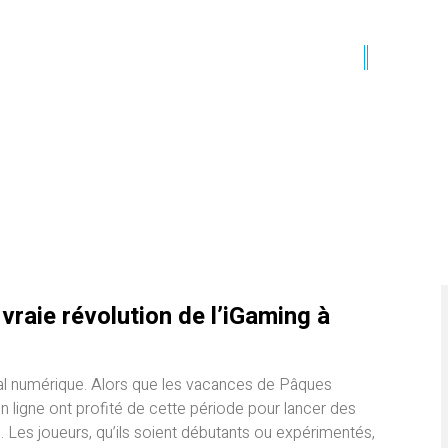
L’IGAMING À PÂQUE
Apex Roof Repairs and Maintenance
uoi les tournois mobiles : la vraie révolution de l’iGaming à 
 vraie révolution de l’iGaming à
val numérique. Alors que les vacances de Pâques
en ligne ont profité de cette période pour lancer des
Les joueurs, qu’ils soient débutants ou expérimentés,