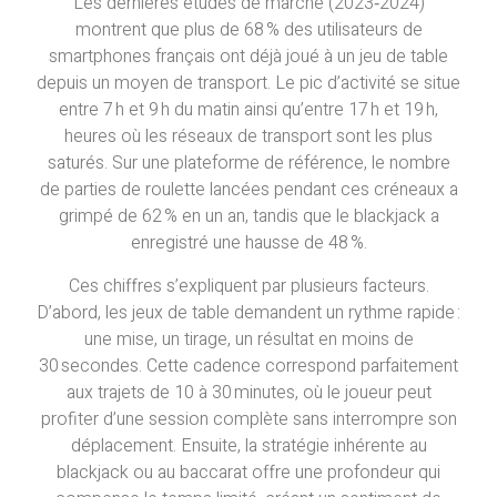
Les dernières études de marché (2023‑2024)
montrent que plus de 68 % des utilisateurs de
smartphones français ont déjà joué à un jeu de table
depuis un moyen de transport. Le pic d’activité se situe
entre 7 h et 9 h du matin ainsi qu’entre 17 h et 19 h,
heures où les réseaux de transport sont les plus
saturés. Sur une plateforme de référence, le nombre
de parties de roulette lancées pendant ces créneaux a
grimpé de 62 % en un an, tandis que le blackjack a
enregistré une hausse de 48 %.
Ces chiffres s’expliquent par plusieurs facteurs.
D’abord, les jeux de table demandent un rythme rapide :
une mise, un tirage, un résultat en moins de
30 secondes. Cette cadence correspond parfaitement
aux trajets de 10 à 30 minutes, où le joueur peut
profiter d’une session complète sans interrompre son
déplacement. Ensuite, la stratégie inhérente au
blackjack ou au baccarat offre une profondeur qui