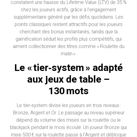
constatent une hausse du Lifetime Value (LTV) de 35 %
chez les joueurs actifs, grâce à l’engagement
supplémentaire généré par les défis quotidiens. Les
points classiques restent attractifs pour les joueurs
cherchant des bonus instantanés, tandis que la
gamification séduit les profils plus compétitifs, qui
aiment collectionner des titres comme « Roulette du
matin ».
Le « tier‑system » adapté
aux jeux de table –
130 mots
Le tier‑system divise les joueurs en trois niveaux :
Bronze, Argent et Or. Le passage au niveau supérieur
dépend du volume des mises sur la roulette ou le
blackjack pendant le mois écoulé. Un joueur Bronze qui
mise 500 € sur la roulette passe à l’Argent et débloque