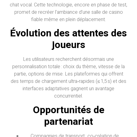
chat vocal. Cette technologie, encore en phase de test,
promet de recréer l’ambiance d’une salle de casino
fiable même en plein déplacement.
Évolution des attentes des
joueurs
Les utilisateurs recherchent désormais une
personnalisation totale : choix du thème, vitesse de la
partie, options de mise. Les plateformes qui offrent
des temps de chargement ultra‑rapides (≤ 1,5 s) et des
interfaces adaptatives gagnent un avantage
concurrentiel.
Opportunités de
partenariat
Compagnies de transport : co‑création de