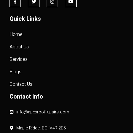
Quick Links
Home
About Us
Services
Blogs
Contact Us
Contact Info
info@apexroofrepairs.com
Maple Ridge, BC, V4R 2E5