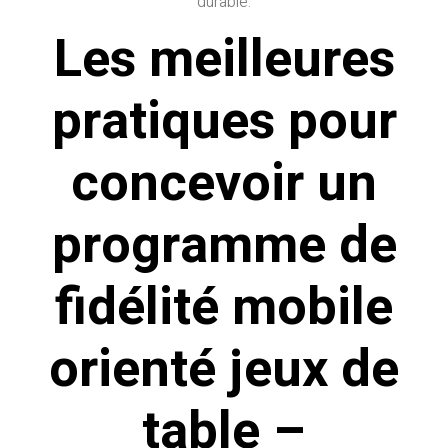
durable.
Les meilleures
pratiques pour
concevoir un
programme de
fidélité mobile
orienté jeux de
table –