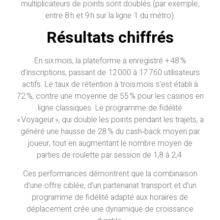
multiplicateurs de points sont doublés (par exemple,
entre 8 h et 9 h sur la ligne 1 du métro).
Résultats chiffrés
En six mois, la plateforme a enregistré + 48 %
d’inscriptions, passant de 12 000 à 17 760 utilisateurs
actifs. Le taux de rétention à trois mois s’est établi à
72 %, contre une moyenne de 55 % pour les casinos en
ligne classiques. Le programme de fidélité
« Voyageur », qui double les points pendant les trajets, a
généré une hausse de 28 % du cash‑back moyen par
joueur, tout en augmentant le nombre moyen de
parties de roulette par session de 1,8 à 2,4.
Ces performances démontrent que la combinaison
d’une offre ciblée, d’un partenariat transport et d’un
programme de fidélité adapté aux horaires de
déplacement crée une dynamique de croissance