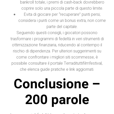
bankroll totale; i premi di cash‑back dovrebbero
coprire solo una piccola parte di questo limite.
Evita di giocare per “recuperare” punti persi;
considera i punti come un bonus extra, non come
parte del capitale.
Seguendo questi consigli, i giocatori possono
trasformare i programmi di fedeltà in veri strumenti di
ottimizzazione finanziaria, riducendo al contempo il
rischio di dipendenza. Per ulteriori suggerimenti su
come confrontare i migliori siti scommesse, è
possibile consultare il portale Terradituttifilmfestival,
che elenca guide pratiche e link aggiornati.
Conclusione –
200 parole