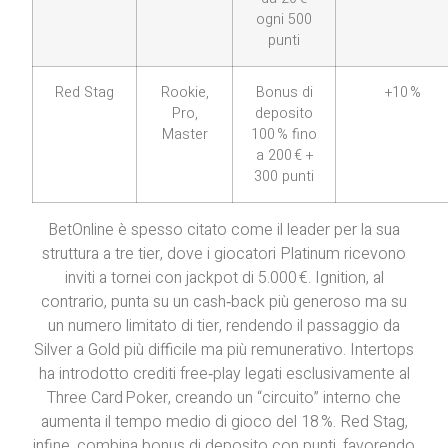
ogni 500
punti
Red Stag
Rookie,
Bonus di
+10 %
Pro,
deposito
Master
100 % fino
a 200 € +
300 punti
BetOnline è spesso citato come il leader per la sua
struttura a tre tier, dove i giocatori Platinum ricevono
inviti a tornei con jackpot di 5.000 €. Ignition, al
contrario, punta su un cash‑back più generoso ma su
un numero limitato di tier, rendendo il passaggio da
Silver a Gold più difficile ma più remunerativo. Intertops
ha introdotto crediti free‑play legati esclusivamente al
Three Card Poker, creando un “circuito” interno che
aumenta il tempo medio di gioco del 18 %. Red Stag,
infine, combina bonus di deposito con punti, favorendo