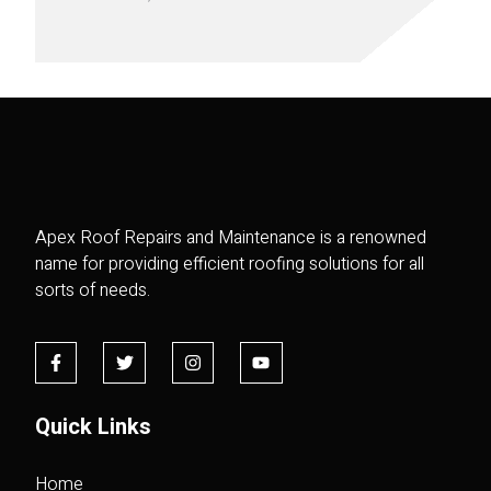
Apex Roof Repairs and Maintenance is a renowned
name for providing efficient roofing solutions for all
sorts of needs.
Quick Links
Home