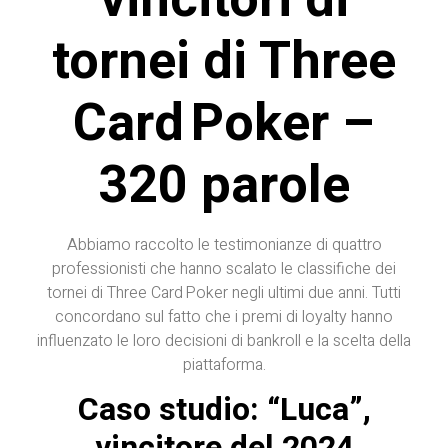
tornei di Three
Card Poker –
320 parole
Abbiamo raccolto le testimonianze di quattro
professionisti che hanno scalato le classifiche dei
tornei di Three Card Poker negli ultimi due anni. Tutti
concordano sul fatto che i premi di loyalty hanno
influenzato le loro decisioni di bankroll e la scelta della
piattaforma.
Caso studio: “Luca”,
vincitore del 2024