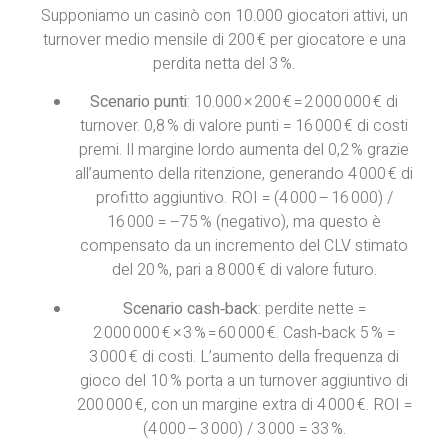
Supponiamo un casinò con 10.000 giocatori attivi, un
turnover medio mensile di 200 € per giocatore e una
perdita netta del 3 %.
Scenario punti
: 10.000 × 200 € = 2 000 000 € di
turnover. 0,8 % di valore punti = 16 000 € di costi
premi. Il margine lordo aumenta del 0,2 % grazie
all’aumento della ritenzione, generando 4 000 € di
profitto aggiuntivo. ROI = (4 000 – 16 000) /
16 000 = –75 % (negativo), ma questo è
compensato da un incremento del CLV stimato
del 20 %, pari a 8 000 € di valore futuro.
Scenario cash‑back
: perdite nette =
2 000 000 € × 3 % = 60 000 €. Cash‑back 5 % =
3 000 € di costi. L’aumento della frequenza di
gioco del 10 % porta a un turnover aggiuntivo di
200 000 €, con un margine extra di 4 000 €. ROI =
(4 000 – 3 000) / 3 000 = 33 %.