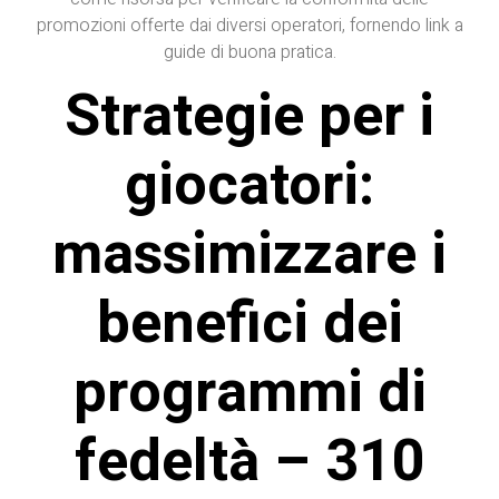
promozioni offerte dai diversi operatori, fornendo link a
guide di buona pratica.
Strategie per i
giocatori:
massimizzare i
benefici dei
programmi di
fedeltà – 310