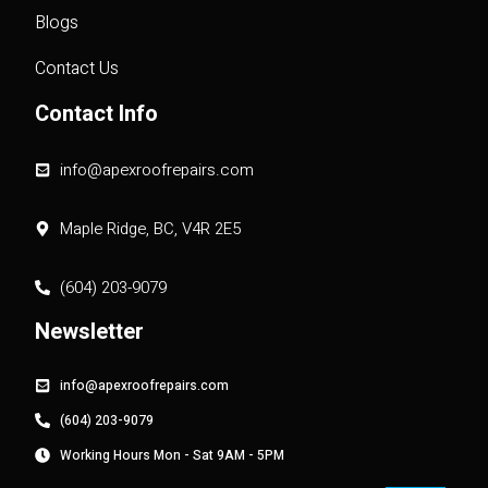
Blogs
Contact Us
Contact Info
info@apexroofrepairs.com
Maple Ridge, BC, V4R 2E5
(604) 203-9079
Newsletter
info@apexroofrepairs.com
(604) 203-9079
Working Hours Mon - Sat 9AM - 5PM