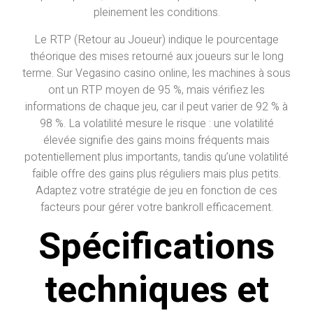
pleinement les conditions.
Le RTP (Retour au Joueur) indique le pourcentage
théorique des mises retourné aux joueurs sur le long
terme. Sur Vegasino casino online, les machines à sous
ont un RTP moyen de 95 %, mais vérifiez les
informations de chaque jeu, car il peut varier de 92 % à
98 %. La volatilité mesure le risque : une volatilité
élevée signifie des gains moins fréquents mais
potentiellement plus importants, tandis qu’une volatilité
faible offre des gains plus réguliers mais plus petits.
Adaptez votre stratégie de jeu en fonction de ces
facteurs pour gérer votre bankroll efficacement.
Spécifications
techniques et