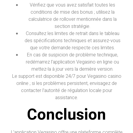
Vérifiez que vous avez satisfait toutes les
conditions de mise des bonus ; utilisez la
calculatrice de rollover mentionnée dans la
section stratégie.
Consultez les limites de retrait dans le tableau
des spécifications techniques et assurez-vous
que votre demande respecte ces limites.
En cas de suspicion de problème technique,
redémarrez l’application Vegasino en ligne ou
mettez-la à jour vers la dernière version.
Le support est disponible 24/7 pour Vegasino casino
online ; si les problèmes persistent, envisagez de
contacter l’autorité de régulation locale pour
assistance.
Conclusion
L’application Vegasino offre une plateforme complète