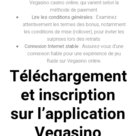
Vegasino casino online, qui varient selon la
méthode de paiement.
Lire les conditions générales :
Examinez
attentivement les termes des bonus, notamment
les conditions de mise (rollover), pour éviter les
surprises lors des retraits.
Connexion Internet stable :
Assurez-vous d’une
connexion fiable pour une expérience de jeu
fluide sur Vegasino online.
Téléchargement
et inscription
sur l’application
Vegasino