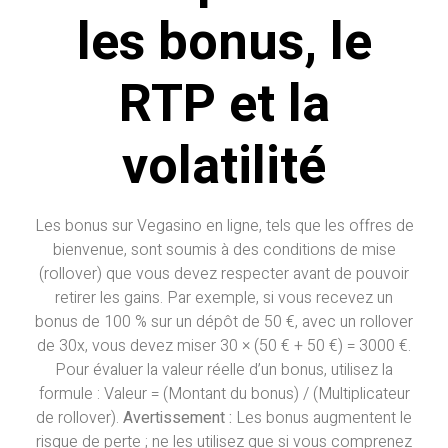
les bonus, le
RTP et la
volatilité
Les bonus sur Vegasino en ligne, tels que les offres de
bienvenue, sont soumis à des conditions de mise
(rollover) que vous devez respecter avant de pouvoir
retirer les gains. Par exemple, si vous recevez un
bonus de 100 % sur un dépôt de 50 €, avec un rollover
de 30x, vous devez miser 30 × (50 € + 50 €) = 3000 €.
Pour évaluer la valeur réelle d’un bonus, utilisez la
formule : Valeur = (Montant du bonus) / (Multiplicateur
de rollover).
Avertissement :
Les bonus augmentent le
risque de perte ; ne les utilisez que si vous comprenez