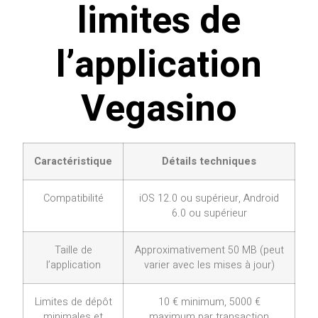
limites de
l’application
Vegasino
Caractéristique
Détails techniques
Compatibilité
iOS 12.0 ou supérieur, Android
6.0 ou supérieur
Taille de
Approximativement 50 MB (peut
l’application
varier avec les mises à jour)
Limites de dépôt
10 € minimum, 5000 €
minimales et
maximum par transaction