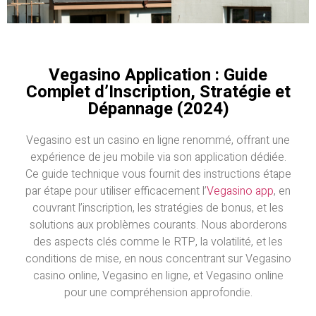
Vegasino Application : Guide
Complet d’Inscription, Stratégie et
Dépannage (2024)
Vegasino est un casino en ligne renommé, offrant une
expérience de jeu mobile via son application dédiée.
Ce guide technique vous fournit des instructions étape
par étape pour utiliser efficacement l’
Vegasino app
, en
couvrant l’inscription, les stratégies de bonus, et les
solutions aux problèmes courants. Nous aborderons
des aspects clés comme le RTP, la volatilité, et les
conditions de mise, en nous concentrant sur Vegasino
casino online, Vegasino en ligne, et Vegasino online
pour une compréhension approfondie.