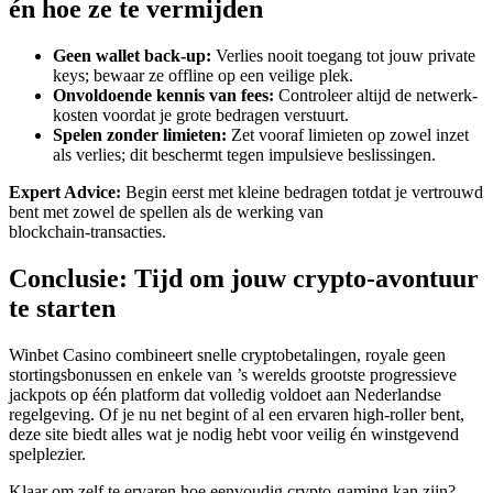
én hoe ze te vermijden
Geen wallet back-up:
Verlies nooit toegang tot jouw private
keys; bewaar ze offline op een veilige plek.
Onvoldoende kennis van fees:
Controleer altijd de netwerk­
kosten voordat je grote bedragen verstuurt.
Spelen zonder limieten:
Zet vooraf limieten op zowel inzet
als verlies; dit beschermt tegen impulsieve beslissingen.
Expert Advice:
Begin eerst met kleine bedragen totdat je vertrouwd
bent met zowel de spellen als de werking van
blockchain‑transacties.
Conclusie: Tijd om jouw crypto‑avontuur
te starten
Winbet Casino combineert snelle cryptobetalingen, royale geen
stortingsbonussen en enkele van ’s werelds grootste progressieve
jackpots op één platform dat volledig voldoet aan Nederlandse
regelgeving. Of je nu net begint of al een ervaren high‑roller bent,
deze site biedt alles wat je nodig hebt voor veilig én winstgevend
spelplezier.
Klaar om zelf te ervaren hoe eenvoudig crypto‐gaming kan zijn?