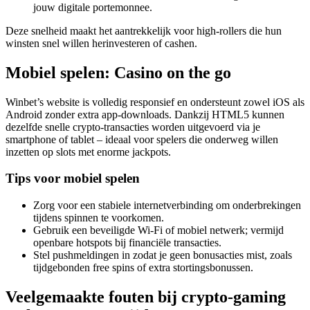
jouw digitale portemonnee.
Deze snelheid maakt het aantrekkelijk voor high‑rollers die hun
winsten snel willen herinvesteren of cashen.
Mobiel spelen: Casino on the go
Winbet’s website is volledig responsief en ondersteunt zowel iOS als
Android zonder extra app-downloads. Dankzij HTML5 kunnen
dezelfde snelle crypto‐transacties worden uitgevoerd via je
smartphone of tablet – ideaal voor spelers die onderweg willen
inzetten op slots met enorme jackpots.
Tips voor mobiel spelen
Zorg voor een stabiele internetverbinding om onderbrekingen
tijdens spinnen te voorkomen.
Gebruik een beveiligde Wi‑Fi of mobiel netwerk; vermijd
openbare hotspots bij financiële transacties.
Stel pushmeldingen in zodat je geen bonusacties mist, zoals
tijdgebonden free spins of extra stortingsbonussen.
Veelgemaakte fouten bij crypto‑gaming