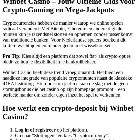
Winbet Casino – Jouw Ultieme Gids voor
Crypto‑Gaming en Mega‑Jackpots
Cryptocurrencies hebben de manier waarop we online spelen
radicaal veranderd. Met Bitcoin, Ethereum en andere digitale
munten kun je razendsnel storten en opnemen zonder tussenkomst
van traditionele banken. Voor Nederlandse spelers betekent dit
kortere wachttijden en minder gedoe met wisselkoersen.
Pro Tip:
Kies altijd een platform dat zowel fiat‑ als crypto‑opties
biedt; zo hou je flexibiliteit in je bankrollbeheer.
Winbet Casino heeft deze trend vroeg omarmd. Het biedt een
naadloze integratie van populaire cryptomunten naast de klassieke
iDEAL‑storting. Hierdoor kun je direct aan de slag met de geen
stortingsbonus die het casino op zijn homepage promoot – een
perfecte manier om zonder eigen inzet het spel te verkennen.
Hoe werkt een crypto‑deposit bij Winbet
Casino?
Log in of registreer
op het platform.
Ga naar “Stortingen” en kies “Cryptocurrency”.