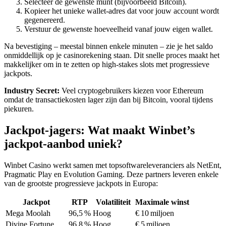
Selecteer de gewenste munt (bijvoorbeeld Bitcoin).
Kopieer het unieke wallet‑adres dat voor jouw account wordt
gegenereerd.
Verstuur de gewenste hoeveelheid vanaf jouw eigen wallet.
Na bevestiging – meestal binnen enkele minuten – zie je het saldo
onmiddellijk op je casinorekening staan. Dit snelle proces maakt het
makkelijker om in te zetten op high‑stakes slots met progressieve
jackpots.
Industry Secret:
Veel cryptogebruikers kiezen voor Ethereum
omdat de transactiekosten lager zijn dan bij Bitcoin, vooral tijdens
piekuren.
Jackpot‑jagers: Wat maakt Winbet’s
jackpot‑aanbod uniek?
Winbet Casino werkt samen met topsoftwareleveranciers als NetEnt,
Pragmatic Play en Evolution Gaming. Deze partners leveren enkele
van de grootste progressieve jackpots in Europa:
Jackpot
RTP
Volatiliteit
Maximale winst
Mega Moolah
96,5 %
Hoog
€ 10 miljoen
Divine Fortune
96,8 %
Hoog
€ 5 miljoen